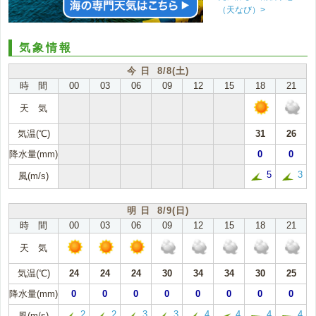
（天なび）>
気象情報
今 日 8/8(土)
時 間
00
03
06
09
12
15
18
21
天 気
気温(℃)
31
26
降水量(mm)
0
0
5
3
風(m/s)
明 日 8/9(日)
時 間
00
03
06
09
12
15
18
21
天 気
気温(℃)
24
24
24
30
34
34
30
25
降水量(mm)
0
0
0
0
0
0
0
0
2
2
3
3
4
4
4
4
風(m/s)