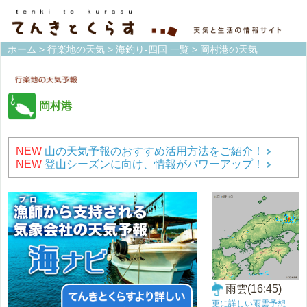
ホーム
>
行楽地の天気
>
海釣り-四国 一覧
> 岡村港の天気
岡村港
NEW
山の天気予報のおすすめ活用方法をご紹介！
NEW
登山シーズンに向け、情報がパワーアップ！
雨雲(16:45)
更に詳しい雨雲予想