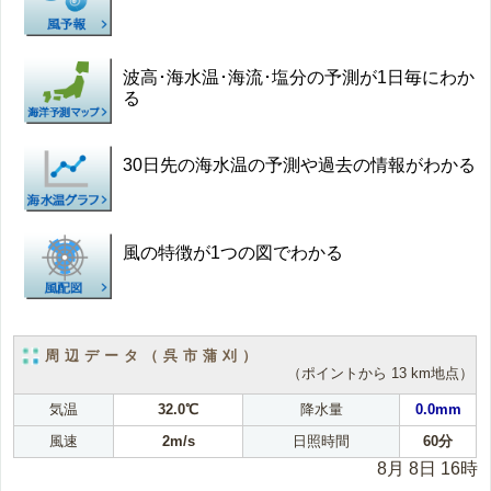
波高･海水温･海流･塩分の予測が1日毎にわか
る
30日先の海水温の予測や過去の情報がわかる
風の特徴が1つの図でわかる
周辺データ（呉市蒲刈）
（ポイントから 13 km地点）
気温
32.0℃
降水量
0.0mm
風速
2m/s
日照時間
60分
8月 8日 16時