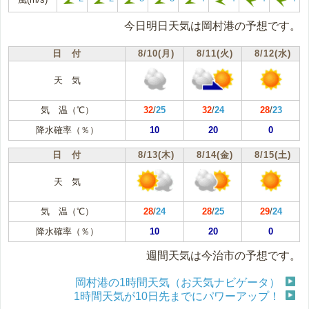
今日明日天気は岡村港の予想です。
日 付
8/10(月)
8/11(火)
8/12(水)
天 気
気 温（℃）
32
/
25
32
/
24
28
/
23
降水確率（％）
10
20
0
日 付
8/13(木)
8/14(金)
8/15(土)
天 気
気 温（℃）
28
/
24
28
/
25
29
/
24
降水確率（％）
10
20
0
週間天気は今治市の予想です。
岡村港の1時間天気（お天気ナビゲータ）
1時間天気が10日先までにパワーアップ！