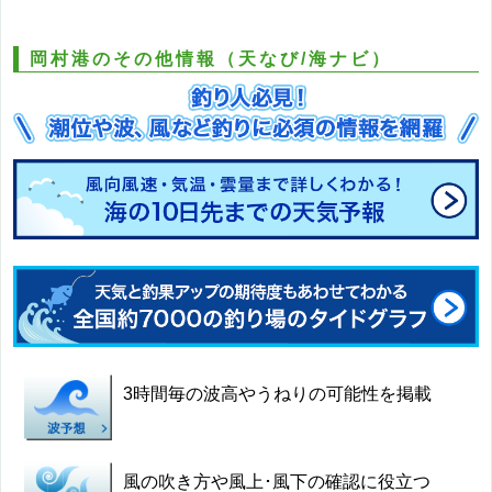
岡村港のその他情報（天なび/海ナビ）
3時間毎の波高やうねりの可能性を掲載
風の吹き方や風上･風下の確認に役立つ