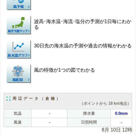
波高･海水温･海流･塩分の予測が1日毎にわか
る
30日先の海水温の予測や過去の情報がわかる
風の特徴が1つの図でわかる
周辺データ（倉橋）
（ポイントから 18 km地点）
気温
-
降水量
0.0mm
風速
-
日照時間
-
8月 10日 12時