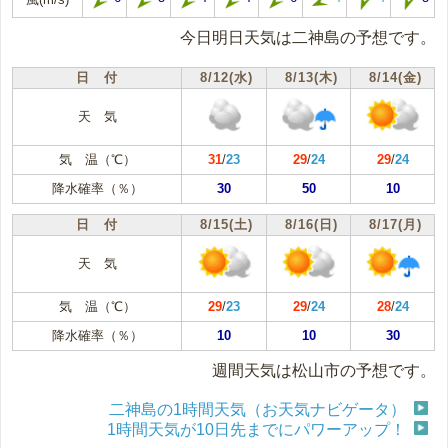
今日明日天気は二神島の予想です。
日 付
8/12(水)
8/13(木)
8/14(金)
天 気
気 温（℃）
31
/
23
29
/
24
29
/
24
降水確率（％）
30
50
10
日 付
8/15(土)
8/16(日)
8/17(月)
天 気
気 温（℃）
29
/
23
29
/
24
28
/
24
降水確率（％）
10
10
30
週間天気は松山市の予想です。
二神島の1時間天気（お天気ナビゲータ）
1時間天気が10日先までにパワーアップ！