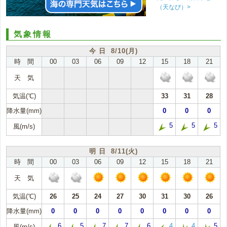
（天なび）>
気象情報
今 日 8/10(月)
時 間
00
03
06
09
12
15
18
21
天 気
気温(℃)
33
31
28
降水量(mm)
0
0
0
5
5
5
風(m/s)
明 日 8/11(火)
時 間
00
03
06
09
12
15
18
21
天 気
気温(℃)
26
25
24
27
30
31
30
26
降水量(mm)
0
0
0
0
0
0
0
0
6
5
7
7
6
4
4
5
風(m/s)