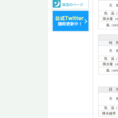
天 
気 温（
降水量（
風（m/
時 
天 
気 温（
降水量（
風（m/
日 
天 
気 温（
降水確率