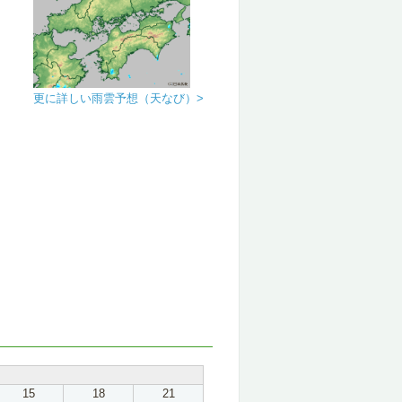
更に詳しい雨雲予想（天なび）>
15
18
21