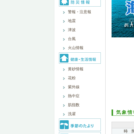
警報・注意報
地震
津波
台風
火山情報
黄砂情報
花粉
紫外線
熱中症
肌指数
気象情
洗濯
時 