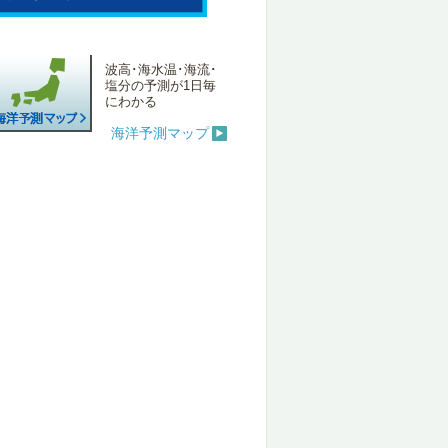
波高･海水温･海流･
塩分の予測が1日毎
にわかる
海洋予測マップ