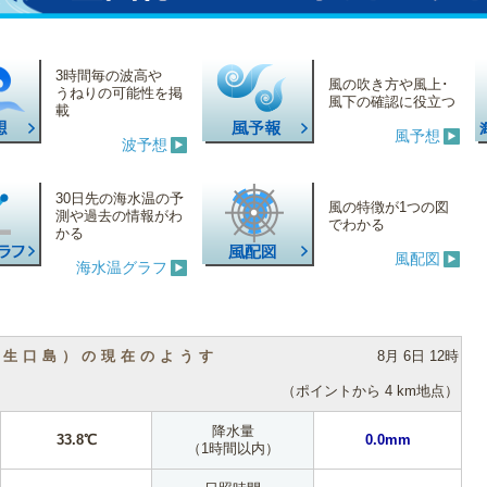
3時間毎の波高や
風の吹き方や風上･
うねりの可能性を掲
風下の確認に役立つ
載
風予想
波予想
30日先の海水温の予
風の特徴が1つの図
測や過去の情報がわ
でわかる
かる
風配図
海水温グラフ
（生口島）の現在のようす
8月 6日 12時
（ポイントから 4 km地点）
降水量
33.8℃
0.0mm
（1時間以内）