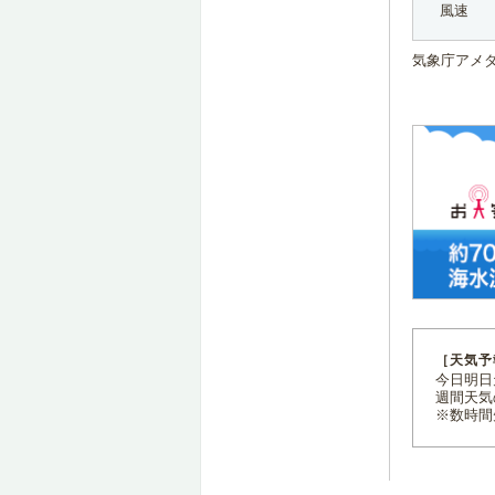
風速
気象庁アメ
［天気予
今日明日天
週間天気
※数時間