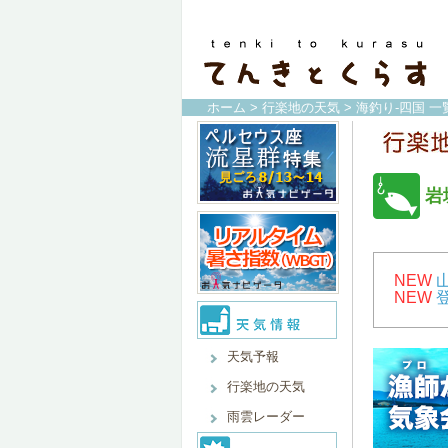
ホーム
>
行楽地の天気
>
海釣り-四国 一
岩
NEW
NEW
天気予報
行楽地の天気
雨雲レーダー