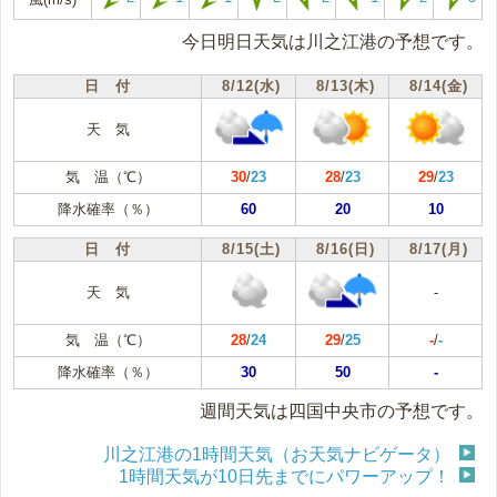
今日明日天気は川之江港の予想です。
日 付
8/12(水)
8/13(木)
8/14(金)
天 気
気 温（℃）
30
/
23
28
/
23
29
/
23
降水確率（％）
60
20
10
日 付
8/15(土)
8/16(日)
8/17(月)
天 気
-
気 温（℃）
28
/
24
29
/
25
-
/
-
降水確率（％）
30
50
-
週間天気は四国中央市の予想です。
川之江港の1時間天気（お天気ナビゲータ）
1時間天気が10日先までにパワーアップ！