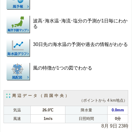
波高･海水温･海流･塩分の予測が1日毎にわか
る
30日先の海水温の予測や過去の情報がわかる
風の特徴が1つの図でわかる
周辺データ（四国中央）
（ポイントから 4 km地点）
気温
26.0℃
降水量
0.0mm
風速
1m/s
日照時間
0分
8月 9日 23時