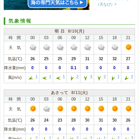
（天なび）>
気象情報
明 日 8/10(月)
時 間
00
03
06
09
12
15
18
21
天 気
気温(℃)
26
25
25
29
31
32
32
27
降水量(mm)
0
0
0
0.1
0
0
0
0
1
1
1
2
3
2
1
2
風(m/s)
あさって 8/11(火)
時 間
00
03
06
09
12
15
18
21
天 気
気温(℃)
26
24
23
28
30
31
30
26
降水量(mm)
0
0
0
0
0
0
0
0
2
1
1
2
2
1
2
3
風(m/s)