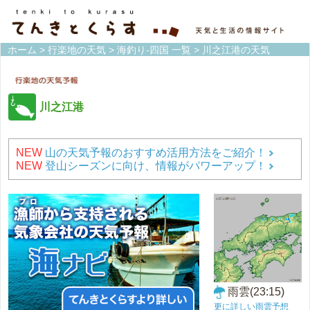
ホーム
>
行楽地の天気
>
海釣り-四国 一覧
> 川之江港の天気
川之江港
NEW
山の天気予報のおすすめ活用方法をご紹介！
NEW
登山シーズンに向け、情報がパワーアップ！
雨雲(23:15)
更に詳しい雨雲予想