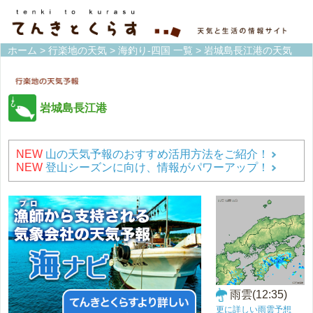
ホーム
>
行楽地の天気
>
海釣り-四国 一覧
> 岩城島長江港の天気
岩城島長江港
NEW
山の天気予報のおすすめ活用方法をご紹介！
NEW
登山シーズンに向け、情報がパワーアップ！
雨雲(12:35)
更に詳しい雨雲予想