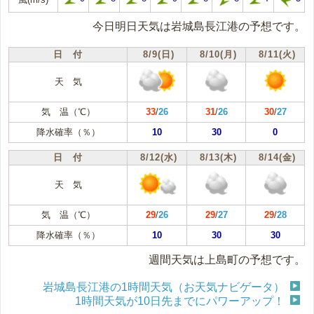
今日明日天気は岩城島長江港の予想です。
日 付
8/9(日)
8/10(月)
8/11(火)
天 気
気 温（℃）
33
/
26
31
/
26
30
/
27
降水確率（％）
10
30
0
日 付
8/12(水)
8/13(木)
8/14(金)
天 気
気 温（℃）
29
/
26
29
/
27
29
/
28
降水確率（％）
10
30
30
週間天気は上島町の予想です。
岩城島長江港の1時間天気（お天気ナビゲータ）
1時間天気が10日先までにパワーアップ！