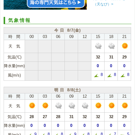
（天なび）>
気象情報
今 日 8/7(金)
時 間
00
03
06
09
12
15
18
21
天 気
気温(℃)
32
31
29
降水量(mm)
0
0
0
8
8
8
風(m/s)
明 日 8/8(土)
時 間
00
03
06
09
12
15
18
21
天 気
気温(℃)
28
27
28
31
32
32
32
29
降水量(mm)
0
0
0
0
0
0
0
0
9
8
8
9
8
8
7
5
風(m/s)