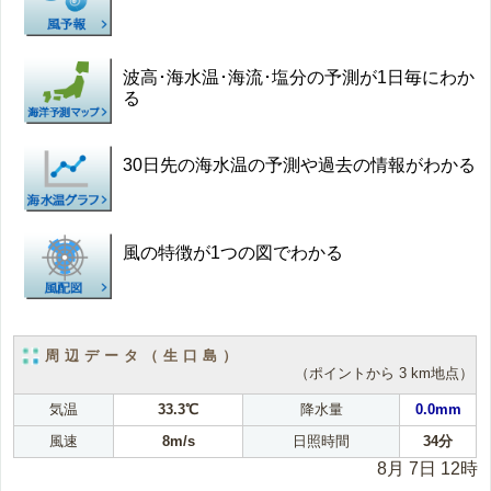
波高･海水温･海流･塩分の予測が1日毎にわか
る
30日先の海水温の予測や過去の情報がわかる
風の特徴が1つの図でわかる
周辺データ（生口島）
（ポイントから 3 km地点）
気温
33.3℃
降水量
0.0mm
風速
8m/s
日照時間
34分
8月 7日 12時