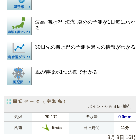
波高･海水温･海流･塩分の予測が1日毎にわか
る
30日先の海水温の予測や過去の情報がわかる
風の特徴が1つの図でわかる
周辺データ（宇和島）
（ポイントから 8 km地点）
気温
30.1℃
降水量
0.0mm
5m/s
風速
日照時間
11分
8月 9日 16時