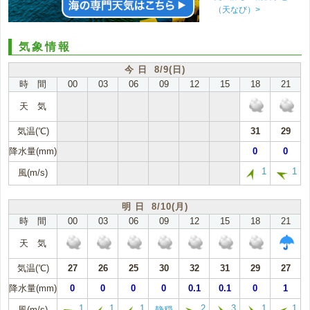
（天なび）>
気象情報
今 日 8/9(日)
時 間
00
03
06
09
12
15
18
21
天 気
気温(℃)
31
29
降水量(mm)
0
0
1
1
風(m/s)
明 日 8/10(月)
時 間
00
03
06
09
12
15
18
21
天 気
気温(℃)
27
26
25
30
32
31
29
27
降水量(mm)
0
0
0
0
0.1
0.1
0
1
1
1
1
2
3
1
1
風(m/s)
静穏