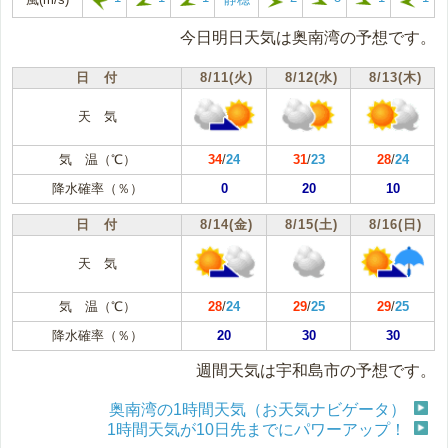
今日明日天気は奥南湾の予想です。
日 付
8/11(火)
8/12(水)
8/13(木)
天 気
気 温（℃）
34
/
24
31
/
23
28
/
24
降水確率（％）
0
20
10
日 付
8/14(金)
8/15(土)
8/16(日)
天 気
気 温（℃）
28
/
24
29
/
25
29
/
25
降水確率（％）
20
30
30
週間天気は宇和島市の予想です。
奥南湾の1時間天気（お天気ナビゲータ）
1時間天気が10日先までにパワーアップ！