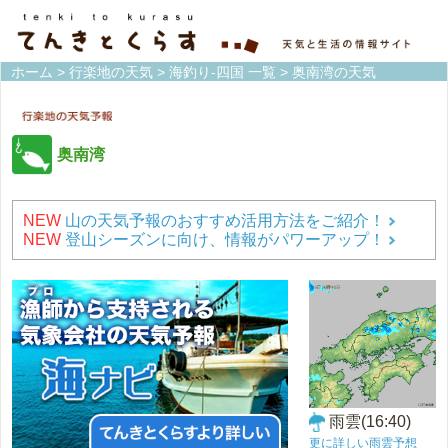
ホーム
>
行楽地の天気
>
海釣り-四国 一覧
> 奥南湾の天気
奥南湾
NEW
山の天気予報のおすすめ活用方法をご紹介！
NEW
登山シーズンに向け、情報がパワーアップ！
雨雲(16:40)
更に詳しい雨雲予想