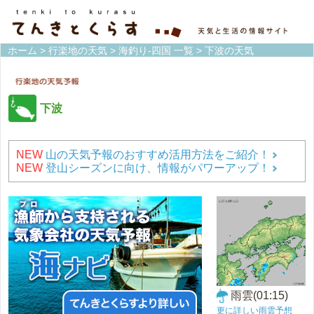
ホーム
>
行楽地の天気
>
海釣り-四国 一覧
> 下波の天気
下波
NEW
山の天気予報のおすすめ活用方法をご紹介！
NEW
登山シーズンに向け、情報がパワーアップ！
雨雲(01:15)
更に詳しい雨雲予想