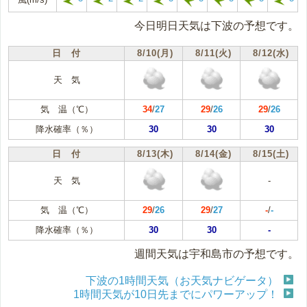
今日明日天気は下波の予想です。
日 付
8/10(月)
8/11(火)
8/12(水)
天 気
気 温（℃）
34
/
27
29
/
26
29
/
26
降水確率（％）
30
30
30
日 付
8/13(木)
8/14(金)
8/15(土)
天 気
-
気 温（℃）
29
/
26
29
/
27
-
/
-
降水確率（％）
30
30
-
週間天気は宇和島市の予想です。
下波の1時間天気（お天気ナビゲータ）
1時間天気が10日先までにパワーアップ！