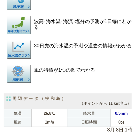
波高･海水温･海流･塩分の予測が1日毎にわか
る
30日先の海水温の予測や過去の情報がわかる
風の特徴が1つの図でわかる
周辺データ（宇和島）
（ポイントから 11 km地点）
気温
26.8℃
降水量
0.5mm
風速
1m/s
日照時間
0分
8月 8日 1時