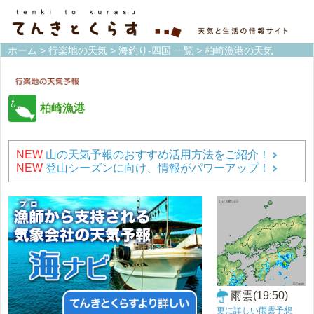
ホーム
>
行楽地の天気
>
海釣り-四国 一覧
> 柏崎漁港の天気
柏崎漁港
NEW
山の天気予報のおすすめ活用方法をご紹介！
NEW
登山シーズンに向け、情報がパワーアップ！
雨雲(19:50)
更に詳しい雨雲予想