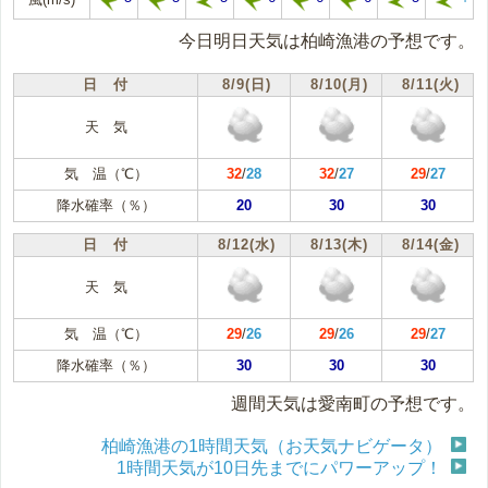
今日明日天気は柏崎漁港の予想です。
日 付
8/9(日)
8/10(月)
8/11(火)
天 気
気 温（℃）
32
/
28
32
/
27
29
/
27
降水確率（％）
20
30
30
日 付
8/12(水)
8/13(木)
8/14(金)
天 気
気 温（℃）
29
/
26
29
/
26
29
/
27
降水確率（％）
30
30
30
週間天気は愛南町の予想です。
柏崎漁港の1時間天気（お天気ナビゲータ）
1時間天気が10日先までにパワーアップ！