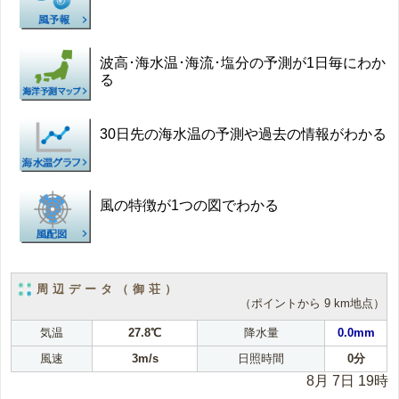
波高･海水温･海流･塩分の予測が1日毎にわか
る
30日先の海水温の予測や過去の情報がわかる
風の特徴が1つの図でわかる
周辺データ（御荘）
（ポイントから 9 km地点）
気温
27.8℃
降水量
0.0mm
風速
3m/s
日照時間
0分
8月 7日 19時