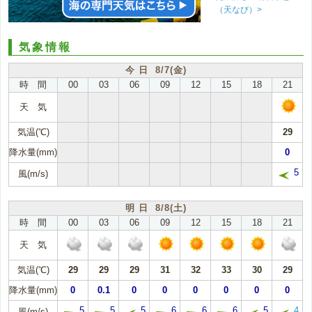
（天なび）>
気象情報
今 日 8/7(金)
時 間
00
03
06
09
12
15
18
21
天 気
気温(℃)
29
降水量(mm)
0
5
風(m/s)
明 日 8/8(土)
時 間
00
03
06
09
12
15
18
21
天 気
気温(℃)
29
29
29
31
32
33
30
29
降水量(mm)
0
0.1
0
0
0
0
0
0
5
5
5
6
6
6
5
4
風(m/s)