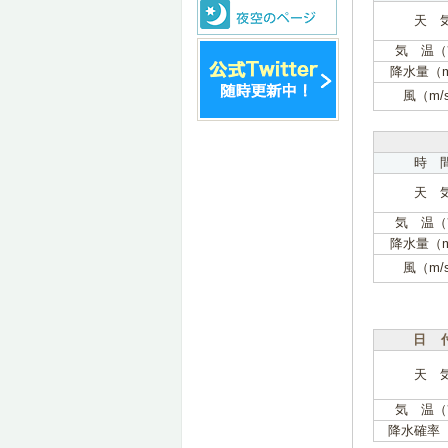
天 
気 温（
降水量（
風（m/
時 
天 
気 温（
降水量（
風（m/
日 
天 
気 温（
降水確率