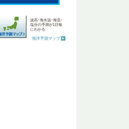
波高･海水温･海流･
塩分の予測が1日毎
にわかる
海洋予測マップ