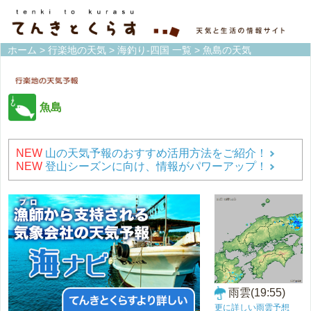
ホーム
>
行楽地の天気
>
海釣り-四国 一覧
> 魚島の天気
魚島
NEW
山の天気予報のおすすめ活用方法をご紹介！
NEW
登山シーズンに向け、情報がパワーアップ！
雨雲(19:55)
更に詳しい雨雲予想