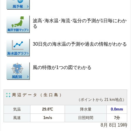
波高･海水温･海流･塩分の予測が1日毎にわか
る
30日先の海水温の予測や過去の情報がわかる
風の特徴が1つの図でわかる
周辺データ（生口島）
（ポイントから 21 km地点）
気温
29.8℃
降水量
0.0mm
風速
1m/s
日照時間
7分
8月 8日 19時