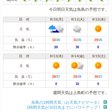
今日明日天気は魚島の予想です。
日 付
8/10(月)
8/11(火)
8/12(水)
天 気
気 温（℃）
32
/
26
31
/
26
29
/
26
降水確率（％）
20
30
0
日 付
8/13(木)
8/14(金)
8/15(土)
天 気
気 温（℃）
28
/
27
29
/
28
30
/
27
降水確率（％）
0
10
0
週間天気は上島町の予想です。
魚島の1時間天気（お天気ナビゲータ）
1時間天気が10日先までにパワーアップ！