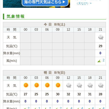
（天なび）>
気象情報
今 日 8/8(土)
時 間
00
03
06
09
12
15
18
21
天 気
気温(℃)
29
降水量(mm)
0
2
風(m/s)
明 日 8/9(日)
時 間
00
03
06
09
12
15
18
21
天 気
気温(℃)
27
25
25
30
32
32
31
28
降水量(mm)
0
0
0
0
0
0
0
0
2
1
2
2
4
4
4
4
風(m/s)