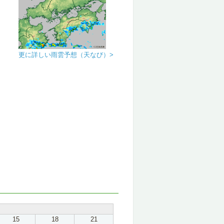
更に詳しい雨雲予想（天なび）>
15
18
21