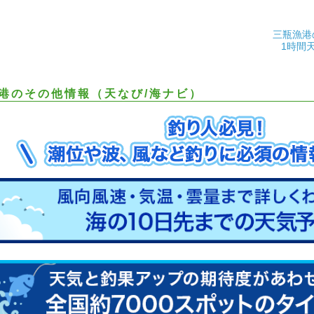
三瓶漁港
1時間
港のその他情報（天なび/海ナビ）