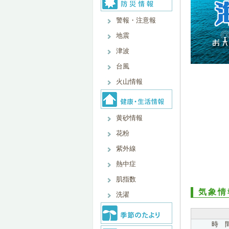
警報・注意報
地震
津波
台風
火山情報
黄砂情報
花粉
紫外線
熱中症
肌指数
気象情
洗濯
時 