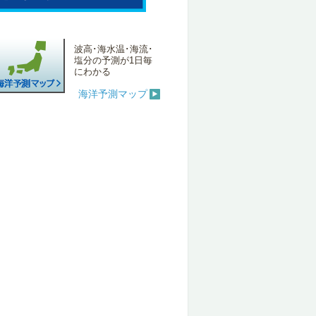
波高･海水温･海流･
塩分の予測が1日毎
にわかる
海洋予測マップ