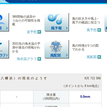
3時間毎の波高や
風の吹き方や風上･
うねりの可能性を掲
風下の確認に役立つ
載
風予想
波予想
30日先の海水温の予
風の特徴が1つの図
測や過去の情報がわ
でわかる
かる
風配図
海水温グラフ
（八幡浜）の現在のようす
8月 7日 5時
（ポイントから 8 km地点）
降水量
-
0.0mm
（1時間以内）