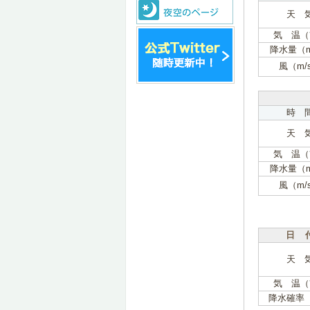
天 
気 温（
降水量（
風（m/
時 
天 
気 温（
降水量（
風（m/
日 
天 
気 温（
降水確率