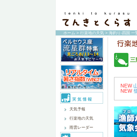
ホーム
>
行楽地の天気
>
海釣り-四国 一
三
NEW
NEW
天気予報
行楽地の天気
雨雲レーダー