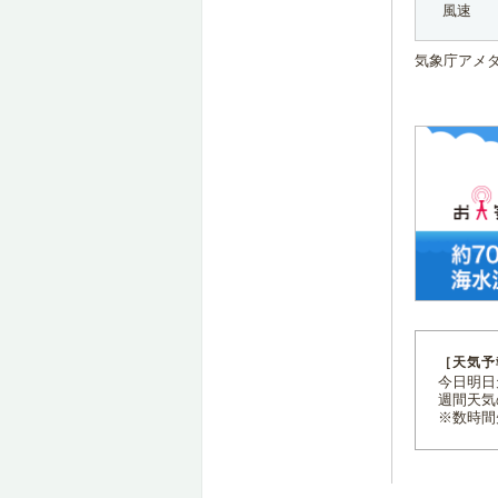
風速
気象庁アメ
［天気予
今日明日天
週間天気
※数時間