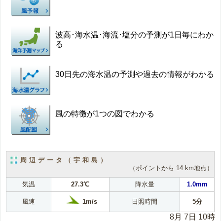
波高･海水温･海流･塩分の予測が1日毎にわか
る
30日先の海水温の予測や過去の情報がわかる
風の特徴が1つの図でわかる
周辺データ（宇和島）
（ポイントから 14 km地点）
気温
27.3℃
降水量
1.0mm
1m/s
風速
日照時間
5分
8月 7日 10時