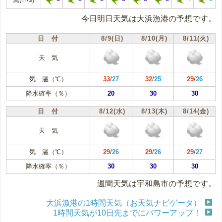
今日明日天気は大浜漁港の予想です。
日 付
8/9(日)
8/10(月)
8/11(火)
天 気
気 温（℃）
33
/
27
32
/
25
29
/
26
降水確率（％）
20
30
30
日 付
8/12(水)
8/13(木)
8/14(金)
天 気
気 温（℃）
29
/
26
29
/
26
29
/
27
降水確率（％）
30
30
30
週間天気は宇和島市の予想です。
大浜漁港の1時間天気（お天気ナビゲータ）
1時間天気が10日先までにパワーアップ！