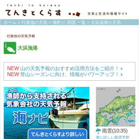
ホーム
>
行楽地の天気
>
海釣り-四国 一覧
> 大浜漁港の天気
大浜漁港
NEW
山の天気予報のおすすめ活用方法をご紹介！
NEW
登山シーズンに向け、情報がパワーアップ！
雨雲(10:35)
更に詳しい雨雲予想