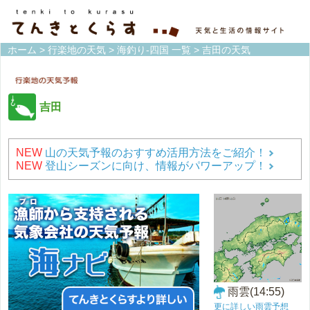
ホーム
>
行楽地の天気
>
海釣り-四国 一覧
> 吉田の天気
吉田
NEW
山の天気予報のおすすめ活用方法をご紹介！
NEW
登山シーズンに向け、情報がパワーアップ！
雨雲(14:55)
更に詳しい雨雲予想