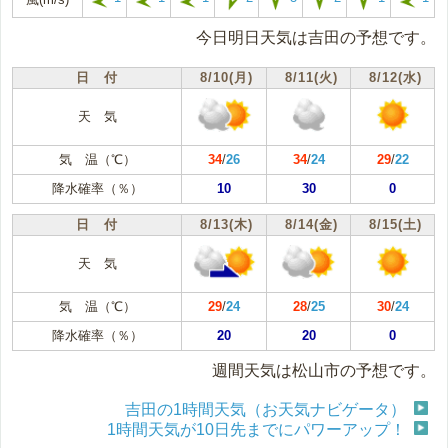
今日明日天気は吉田の予想です。
日 付
8/10(月)
8/11(火)
8/12(水)
天 気
気 温（℃）
34
/
26
34
/
24
29
/
22
降水確率（％）
10
30
0
日 付
8/13(木)
8/14(金)
8/15(土)
天 気
気 温（℃）
29
/
24
28
/
25
30
/
24
降水確率（％）
20
20
0
週間天気は松山市の予想です。
吉田の1時間天気（お天気ナビゲータ）
1時間天気が10日先までにパワーアップ！