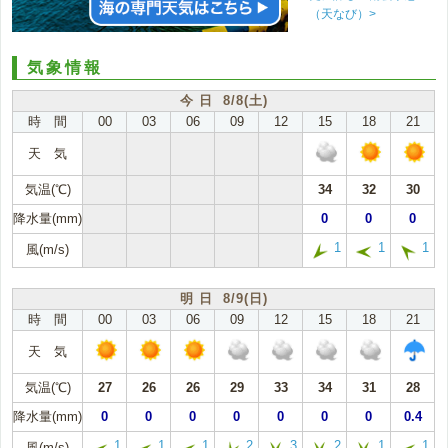
（天なび）>
気象情報
今 日 8/8(土)
時 間
00
03
06
09
12
15
18
21
天 気
気温(℃)
34
32
30
降水量(mm)
0
0
0
1
1
1
風(m/s)
明 日 8/9(日)
時 間
00
03
06
09
12
15
18
21
天 気
気温(℃)
27
26
26
29
33
34
31
28
降水量(mm)
0
0
0
0
0
0
0
0.4
1
1
1
2
3
2
1
1
風(m/s)