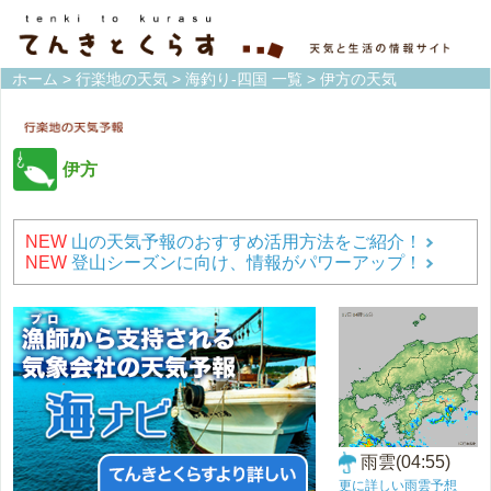
ホーム
>
行楽地の天気
>
海釣り-四国 一覧
> 伊方の天気
伊方
NEW
山の天気予報のおすすめ活用方法をご紹介！
NEW
登山シーズンに向け、情報がパワーアップ！
雨雲(04:55)
更に詳しい雨雲予想