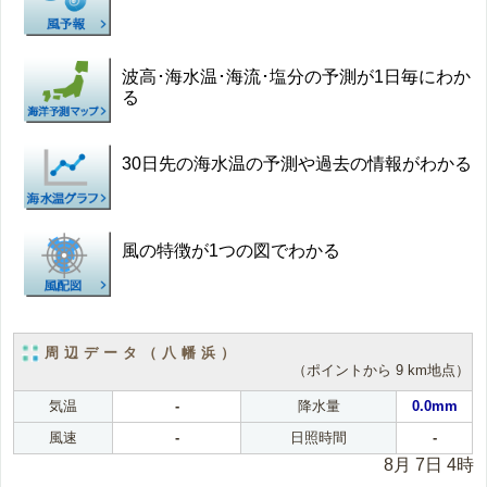
波高･海水温･海流･塩分の予測が1日毎にわか
る
30日先の海水温の予測や過去の情報がわかる
風の特徴が1つの図でわかる
周辺データ（八幡浜）
（ポイントから 9 km地点）
気温
-
降水量
0.0mm
風速
-
日照時間
-
8月 7日 4時