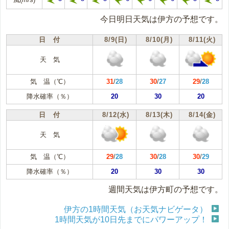
今日明日天気は伊方の予想です。
日 付
8/9(日)
8/10(月)
8/11(火)
天 気
気 温（℃）
31
/
28
30
/
27
29
/
28
降水確率（％）
20
30
20
日 付
8/12(水)
8/13(木)
8/14(金)
天 気
気 温（℃）
29
/
28
30
/
28
30
/
29
降水確率（％）
20
30
30
週間天気は伊方町の予想です。
伊方の1時間天気（お天気ナビゲータ）
1時間天気が10日先までにパワーアップ！