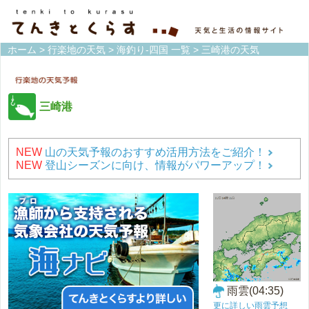
ホーム
>
行楽地の天気
>
海釣り-四国 一覧
> 三崎港の天気
三崎港
NEW
山の天気予報のおすすめ活用方法をご紹介！
NEW
登山シーズンに向け、情報がパワーアップ！
雨雲(04:35)
更に詳しい雨雲予想