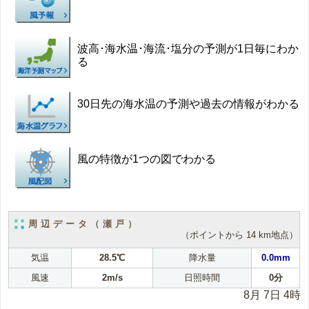
波高･海水温･海流･塩分の予測が1日毎にわか
る
30日先の海水温の予測や過去の情報がわかる
風の特徴が1つの図でわかる
周辺データ（瀬戸）
（ポイントから 14 km地点）
気温
28.5℃
降水量
0.0mm
風速
2m/s
日照時間
0分
8月 7日 4時