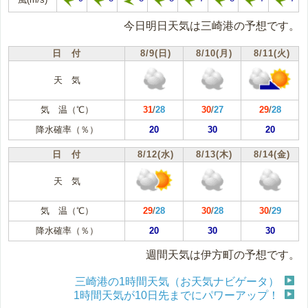
今日明日天気は三崎港の予想です。
日 付
8/9(日)
8/10(月)
8/11(火)
天 気
気 温（℃）
31
/
28
30
/
27
29
/
28
降水確率（％）
20
30
20
日 付
8/12(水)
8/13(木)
8/14(金)
天 気
気 温（℃）
29
/
28
30
/
28
30
/
29
降水確率（％）
20
30
30
週間天気は伊方町の予想です。
三崎港の1時間天気（お天気ナビゲータ）
1時間天気が10日先までにパワーアップ！