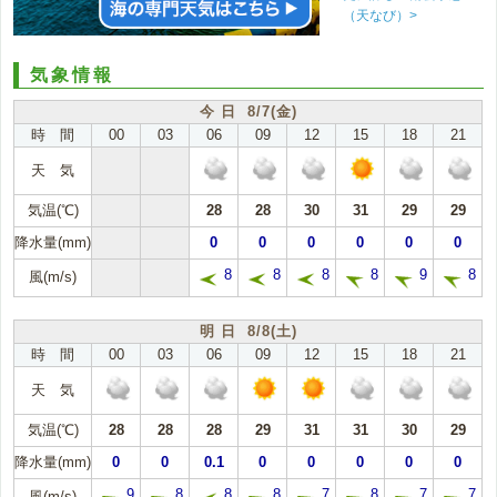
（天なび）>
気象情報
今 日 8/7(金)
時 間
00
03
06
09
12
15
18
21
天 気
気温(℃)
28
28
30
31
29
29
降水量(mm)
0
0
0
0
0
0
8
8
8
8
9
8
風(m/s)
明 日 8/8(土)
時 間
00
03
06
09
12
15
18
21
天 気
気温(℃)
28
28
28
29
31
31
30
29
降水量(mm)
0
0
0.1
0
0
0
0
0
9
8
8
8
7
8
7
7
風(m/s)