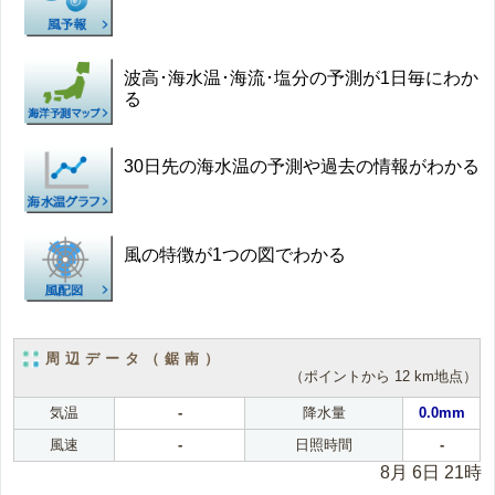
波高･海水温･海流･塩分の予測が1日毎にわか
る
30日先の海水温の予測や過去の情報がわかる
風の特徴が1つの図でわかる
周辺データ（鋸南）
（ポイントから 12 km地点）
気温
-
降水量
0.0mm
風速
-
日照時間
-
8月 6日 21時