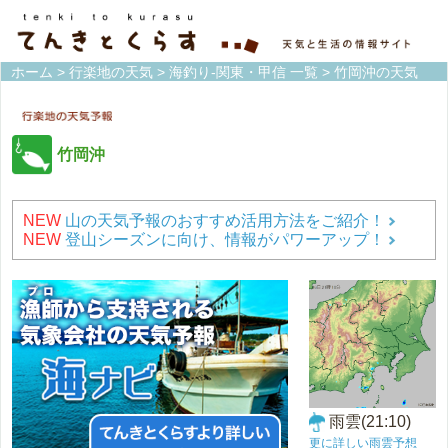
ホーム
>
行楽地の天気
>
海釣り-関東・甲信 一覧
> 竹岡沖の天気
竹岡沖
NEW
山の天気予報のおすすめ活用方法をご紹介！
NEW
登山シーズンに向け、情報がパワーアップ！
雨雲(21:10)
更に詳しい雨雲予想