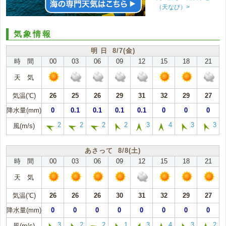
（天なび）>
気象情報
明 日 8/7(金)
時 間
00
03
06
09
12
15
18
21
天 気
気温(℃)
26
25
26
29
31
32
29
27
降水量(mm)
0
0.1
0.1
0.1
0.1
0
0
0
2
2
2
2
3
4
3
3
風(m/s)
あさって 8/8(土)
時 間
00
03
06
09
12
15
18
21
天 気
気温(℃)
26
26
26
30
31
32
29
27
降水量(mm)
0
0
0
0
0
0
0
0
3
2
2
1
3
4
3
2
風(m/s)