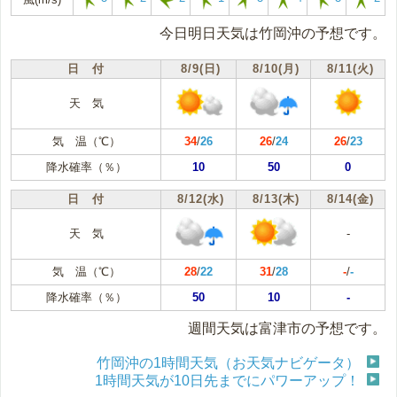
今日明日天気は竹岡沖の予想です。
日 付
8/9(日)
8/10(月)
8/11(火)
天 気
気 温（℃）
34
/
26
26
/
24
26
/
23
降水確率（％）
10
50
0
日 付
8/12(水)
8/13(木)
8/14(金)
天 気
-
気 温（℃）
28
/
22
31
/
28
-
/
-
降水確率（％）
50
10
-
週間天気は富津市の予想です。
竹岡沖の1時間天気（お天気ナビゲータ）
1時間天気が10日先までにパワーアップ！