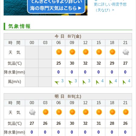
更に詳しい雨雲予想
（天なび）>
気象情報
今 日 8/7(金)
時 間
00
03
06
09
12
15
18
21
天 気
気温(℃)
25
30
32
32
29
27
降水量(mm)
0
0
0
0
0
0
3
3
3
4
4
4
風(m/s)
明 日 8/8(土)
時 間
00
03
06
09
12
15
18
21
天 気
気温(℃)
27
26
26
30
32
31
28
26
降水量(mm)
0
0
0
0
0
0
0
0