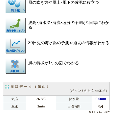
風の吹き方や風上･風下の確認に役立つ
波高･海水温･海流･塩分の予測が1日毎にわか
る
30日先の海水温の予測や過去の情報がわかる
風の特徴が1つの図でわかる
周辺データ（館山）
（ポイントから 2 km地点）
気温
26.3℃
降水量
0.0mm
風速
1m/s
日照時間
0分
8月 7日 4時