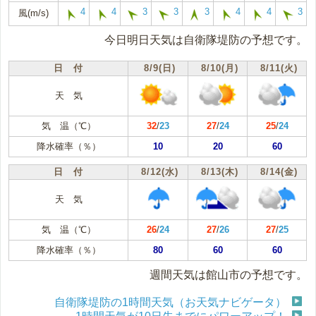
4
4
3
3
3
4
4
3
風(m/s)
今日明日天気は自衛隊堤防の予想です。
日 付
8/9(日)
8/10(月)
8/11(火)
天 気
気 温（℃）
32
/
23
27
/
24
25
/
24
降水確率（％）
10
20
60
日 付
8/12(水)
8/13(木)
8/14(金)
天 気
気 温（℃）
26
/
24
27
/
26
27
/
25
降水確率（％）
80
60
60
週間天気は館山市の予想です。
自衛隊堤防の1時間天気（お天気ナビゲータ）