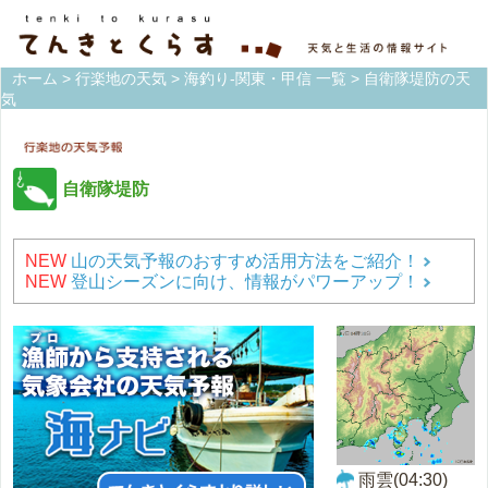
ホーム
>
行楽地の天気
>
海釣り-関東・甲信 一覧
> 自衛隊堤防の天
気
自衛隊堤防
NEW
山の天気予報のおすすめ活用方法をご紹介！
NEW
登山シーズンに向け、情報がパワーアップ！
雨雲(04:30)