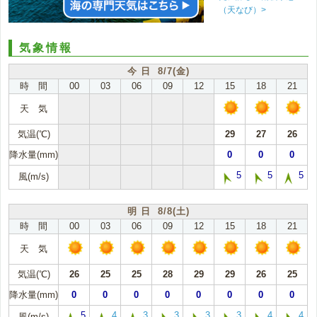
（天なび）>
気象情報
今 日 8/7(金)
時 間
00
03
06
09
12
15
18
21
天 気
気温(℃)
29
27
26
降水量(mm)
0
0
0
5
5
5
風(m/s)
明 日 8/8(土)
時 間
00
03
06
09
12
15
18
21
天 気
気温(℃)
26
25
25
28
29
29
26
25
降水量(mm)
0
0
0
0
0
0
0
0
5
4
3
3
3
3
4
4
風(m/s)