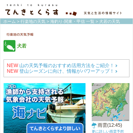
ホーム
>
行楽地の天気
>
海釣り-関東・甲信 一覧
> 犬若の天気
犬若
NEW
山の天気予報のおすすめ活用方法をご紹介！
NEW
登山シーズンに向け、情報がパワーアップ！
雨雲(12:45)
更に詳しい雨雲予想