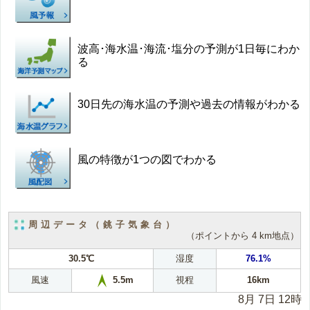
波高･海水温･海流･塩分の予測が1日毎にわか
る
30日先の海水温の予測や過去の情報がわかる
風の特徴が1つの図でわかる
周辺データ（銚子気象台）
（ポイントから 4 km地点）
30.5℃
湿度
76.1%
風速
視程
16km
5.5m
8月 7日 12時