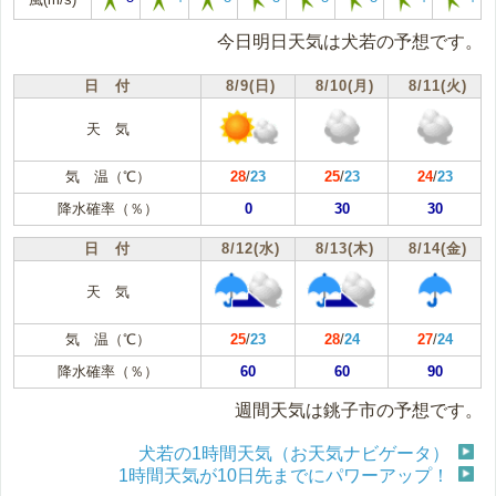
今日明日天気は犬若の予想です。
日 付
8/9(日)
8/10(月)
8/11(火)
天 気
気 温（℃）
28
/
23
25
/
23
24
/
23
降水確率（％）
0
30
30
日 付
8/12(水)
8/13(木)
8/14(金)
天 気
気 温（℃）
25
/
23
28
/
24
27
/
24
降水確率（％）
60
60
90
週間天気は銚子市の予想です。
犬若の1時間天気（お天気ナビゲータ）
1時間天気が10日先までにパワーアップ！