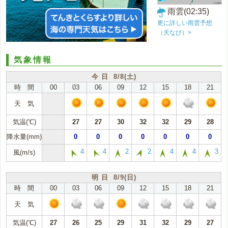
雨雲(02:35)
更に詳しい雨雲予想
（天なび）>
気象情報
今 日 8/8(土)
時 間
00
03
06
09
12
15
18
21
天 気
気温(℃)
27
27
30
32
32
29
28
降水量(mm)
0
0
0
0
0
0
0
4
4
2
2
4
4
3
風(m/s)
明 日 8/9(日)
時 間
00
03
06
09
12
15
18
21
天 気
気温(℃)
27
26
25
29
31
32
29
27