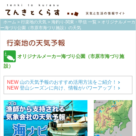
ホーム
>
行楽地の天気
>
海釣り-関東・甲信 一覧
> オリジナルメーカ
ー海づり公園（市原市海づり施設）の天気
オリジナルメーカー海づり公園（市原市海づり施
設）
NEW
山の天気予報のおすすめ活用方法をご紹介！
NEW
登山シーズンに向け、情報がパワーアップ！