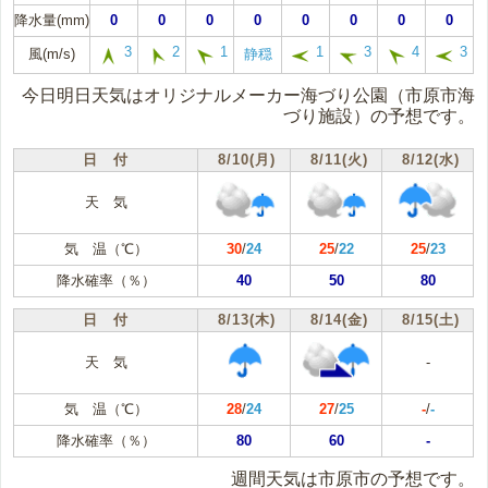
降水量(mm)
0
0
0
0
0
0
0
0
3
2
1
1
3
4
3
風(m/s)
静穏
今日明日天気はオリジナルメーカー海づり公園（市原市海
づり施設）の予想です。
日 付
8/10(月)
8/11(火)
8/12(水)
天 気
気 温（℃）
30
/
24
25
/
22
25
/
23
降水確率（％）
40
50
80
日 付
8/13(木)
8/14(金)
8/15(土)
天 気
-
気 温（℃）
28
/
24
27
/
25
-
/
-
降水確率（％）
80
60
-
週間天気は市原市の予想です。