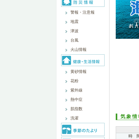
警報・注意報
地震
津波
台風
火山情報
黄砂情報
花粉
紫外線
熱中症
肌指数
気象情
洗濯
時 