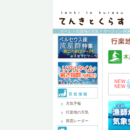
ホーム
>
行楽地の天気
>
サーフィン-関
木
NEW
NEW
天気予報
行楽地の天気
雨雲レーダー