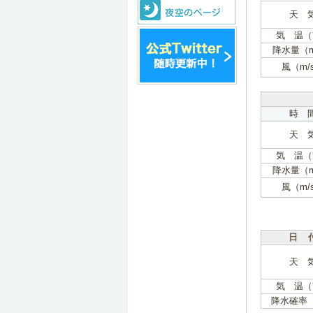
天 
気 温（
降水量（
風（m/
時 
天 
気 温（
降水量（
風（m/
日 
天 
気 温（
降水確率