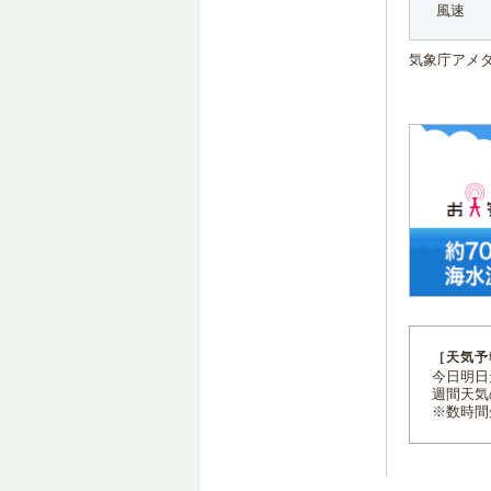
風速
気象庁アメ
［天気予
今日明日天
週間天気
※数時間