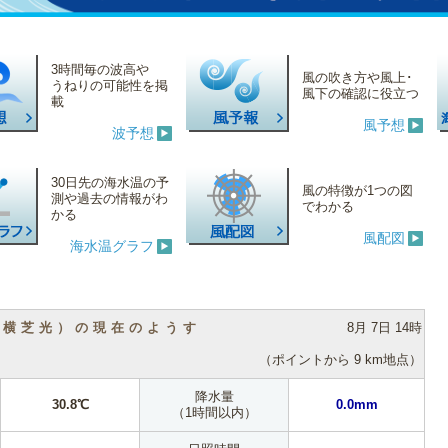
3時間毎の波高や
風の吹き方や風上･
うねりの可能性を掲
風下の確認に役立つ
載
風予想
波予想
30日先の海水温の予
風の特徴が1つの図
測や過去の情報がわ
でわかる
かる
風配図
海水温グラフ
（横芝光）の現在のようす
8月 7日 14時
（ポイントから 9 km地点）
降水量
30.8℃
0.0mm
（1時間以内）