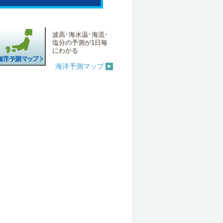
波高･海水温･海流･
塩分の予測が1日毎
にわかる
海洋予測マップ