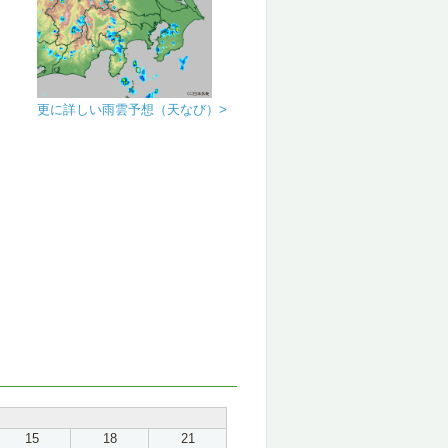
更に詳しい雨雲予想（天なび）>
15
18
21