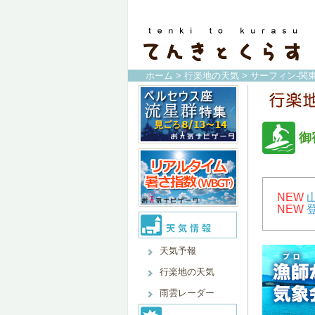
ホーム
>
行楽地の天気
>
サーフィン-関
御
NEW
NEW
天気予報
行楽地の天気
雨雲レーダー