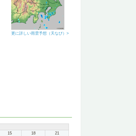
更に詳しい雨雲予想（天なび）>
15
18
21