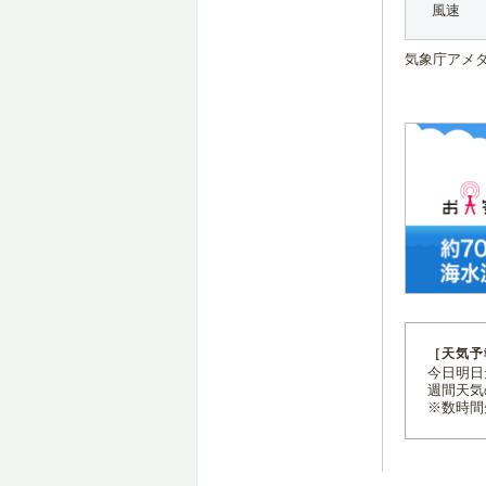
風速
気象庁アメ
［天気予
今日明日天
週間天気
※数時間