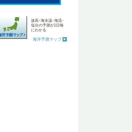
波高･海水温･海流･
塩分の予測が1日毎
にわかる
海洋予測マップ