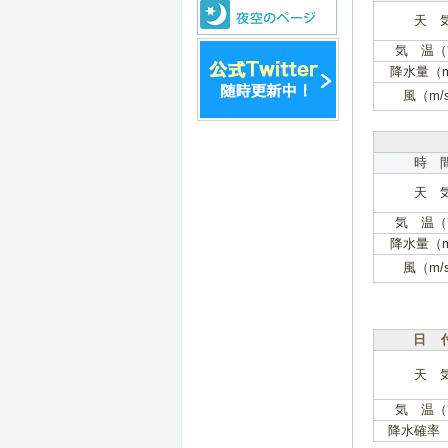
天 
気 温（
降水量（
風（m/
時 
天 
気 温（
降水量（
風（m/
日 
天 
気 温（
降水確率