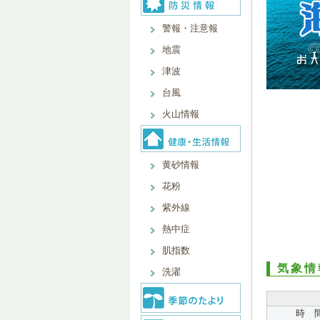
警報・注意報
地震
津波
台風
火山情報
黄砂情報
花粉
紫外線
熱中症
肌指数
気象情
洗濯
時 