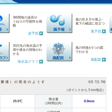
3時間毎の波高や
風の吹き方や風上･
うねりの可能性を掲
風下の確認に役立つ
載
風予想
波予想
30日先の海水温の予
風の特徴が1つの図
測や過去の情報がわ
でわかる
かる
風配図
海水温グラフ
（勝浦）の現在のようす
8月 7日 7時
（ポイントから 5 km地点）
降水量
29.0℃
0.0mm
（1時間以内）