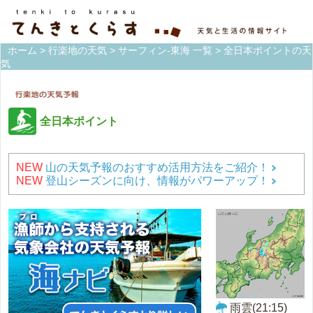
ホーム
>
行楽地の天気
>
サーフィン-東海 一覧
> 全日本ポイントの天
気
全日本ポイント
NEW
山の天気予報のおすすめ活用方法をご紹介！
NEW
登山シーズンに向け、情報がパワーアップ！
雨雲(21:15)