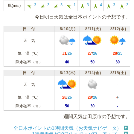
3
3
3
1
3
4
3
3
風(m/s)
今日明日天気は全日本ポイントの予想です。
日 付
8/10(月)
8/11(火)
8/12(水)
天 気
気 温（℃）
31
/
26
27
/
26
28
/
25
降水確率（％）
40
50
30
日 付
8/13(木)
8/14(金)
8/15(土)
天 気
-
気 温（℃）
28
/
26
29
/
26
-
/
-
降水確率（％）
50
30
-
週間天気は田原市の予想です。
全日本ポイントの1時間天気（お天気ナビゲータ）