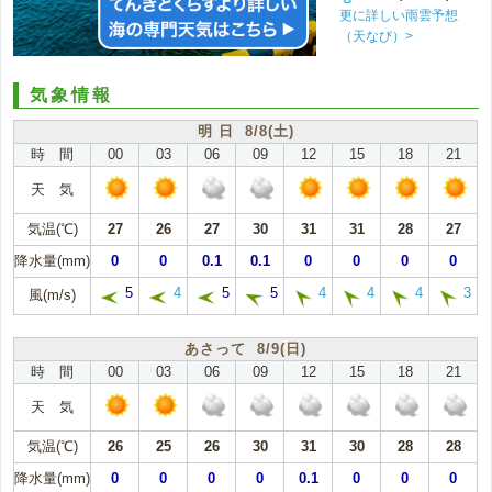
更に詳しい雨雲予想
（天なび）>
気象情報
明 日 8/8(土)
時 間
00
03
06
09
12
15
18
21
天 気
気温(℃)
27
26
27
30
31
31
28
27
降水量(mm)
0
0
0.1
0.1
0
0
0
0
5
4
5
5
4
4
4
3
風(m/s)
あさって 8/9(日)
時 間
00
03
06
09
12
15
18
21
天 気
気温(℃)
26
25
26
30
31
30
28
28
降水量(mm)
0
0
0
0
0.1
0
0
0