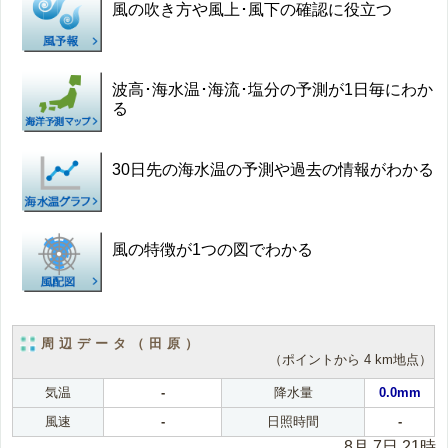
風の吹き方や風上･風下の確認に役立つ
波高･海水温･海流･塩分の予測が1日毎にわか
る
30日先の海水温の予測や過去の情報がわかる
風の特徴が1つの図でわかる
周辺データ（田原）
（ポイントから 4 km地点）
気温
-
降水量
0.0mm
風速
-
日照時間
-
8月 7日 21時