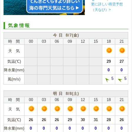
更に詳しい雨雲予想
（天なび）>
気象情報
今 日 8/7(金)
時 間
00
03
06
09
12
15
18
21
天 気
気温(℃)
29
27
降水量(mm)
0
0
5
5
風(m/s)
明 日 8/8(土)
時 間
00
03
06
09
12
15
18
21
天 気
気温(℃)
26
26
26
29
30
31
28
26
降水量(mm)
0
0
0
0
0
0
0
0