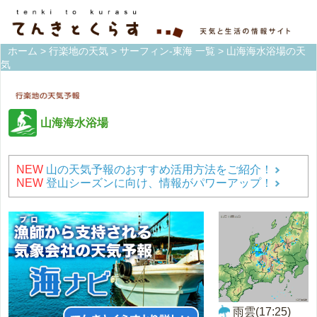
ホーム
>
行楽地の天気
>
サーフィン-東海 一覧
> 山海海水浴場の天
気
山海海水浴場
NEW
山の天気予報のおすすめ活用方法をご紹介！
NEW
登山シーズンに向け、情報がパワーアップ！
雨雲(17:25)