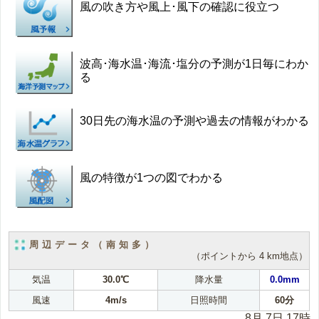
風の吹き方や風上･風下の確認に役立つ
波高･海水温･海流･塩分の予測が1日毎にわか
る
30日先の海水温の予測や過去の情報がわかる
風の特徴が1つの図でわかる
周辺データ（南知多）
（ポイントから 4 km地点）
気温
30.0℃
降水量
0.0mm
風速
4m/s
日照時間
60分
8月 7日 17時