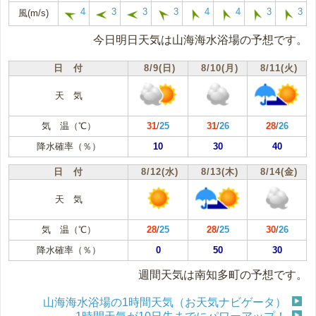
4
3
3
3
4
4
3
3
風(m/s)
今日明日天気は山海海水浴場の予想です。
日 付
8/9(日)
8/10(月)
8/11(火)
天 気
気 温（℃）
31
/
25
31
/
26
28
/
26
降水確率（％）
10
30
40
日 付
8/12(水)
8/13(木)
8/14(金)
天 気
気 温（℃）
28
/
25
28
/
25
30
/
26
降水確率（％）
0
50
30
週間天気は南知多町の予想です。
山海海水浴場の1時間天気（お天気ナビゲータ）