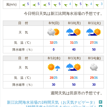
5
5
5
5
4
5
4
3
風(m/s)
今日明日天気は新江比間海水浴場の予想です。
日 付
8/9(日)
8/10(月)
8/11(火)
天 気
気 温（℃）
32
/
25
31
/
25
27
/
26
降水確率（％）
0
40
50
日 付
8/12(水)
8/13(木)
8/14(金)
天 気
気 温（℃）
28
/
25
28
/
26
29
/
26
降水確率（％）
30
50
30
週間天気は田原市の予想です。
新江比間海水浴場の1時間天気（お天気ナビゲータ）