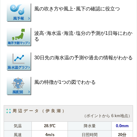
風の吹き方や風上･風下の確認に役立つ
波高･海水温･海流･塩分の予測が1日毎にわか
る
30日先の海水温の予測や過去の情報がわかる
風の特徴が1つの図でわかる
周辺データ（伊良湖）
（ポイントから 6 km地点）
気温
28.9℃
降水量
0.0mm
風速
4m/s
日照時間
20分