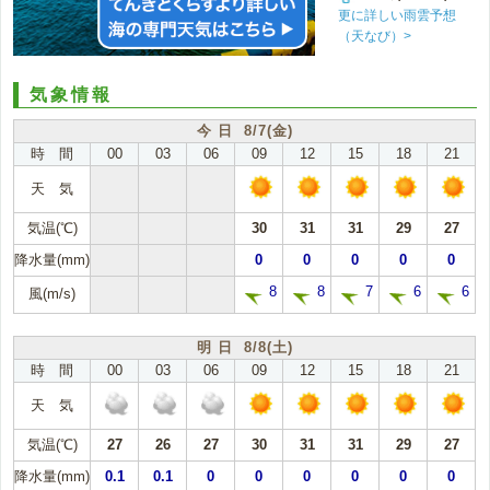
更に詳しい雨雲予想
（天なび）>
気象情報
今 日 8/7(金)
時 間
00
03
06
09
12
15
18
21
天 気
気温(℃)
30
31
31
29
27
降水量(mm)
0
0
0
0
0
8
8
7
6
6
風(m/s)
明 日 8/8(土)
時 間
00
03
06
09
12
15
18
21
天 気
気温(℃)
27
26
27
30
31
31
29
27
降水量(mm)
0.1
0.1
0
0
0
0
0
0