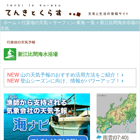
ホーム
>
行楽地の天気
>
サーフィン-東海 一覧
> 新江比間海水浴場の
天気
新江比間海水浴場
NEW
山の天気予報のおすすめ活用方法をご紹介！
NEW
登山シーズンに向け、情報がパワーアップ！
雨雲(07:40)