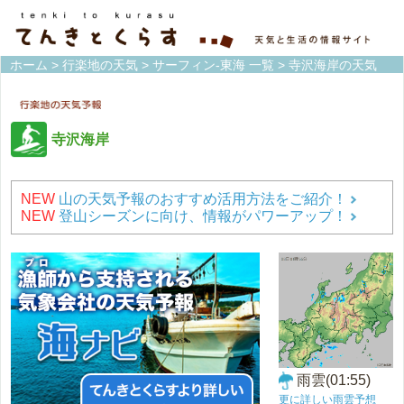
ホーム
>
行楽地の天気
>
サーフィン-東海 一覧
> 寺沢海岸の天気
寺沢海岸
NEW
山の天気予報のおすすめ活用方法をご紹介！
NEW
登山シーズンに向け、情報がパワーアップ！
雨雲(01:55)
更に詳しい雨雲予想