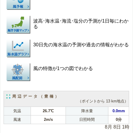
波高･海水温･海流･塩分の予測が1日毎にわか
る
30日先の海水温の予測や過去の情報がわかる
風の特徴が1つの図でわかる
周辺データ（豊橋）
（ポイントから 13 km地点）
気温
26.7℃
降水量
0.0mm
風速
2m/s
日照時間
0分
8月 8日 1時