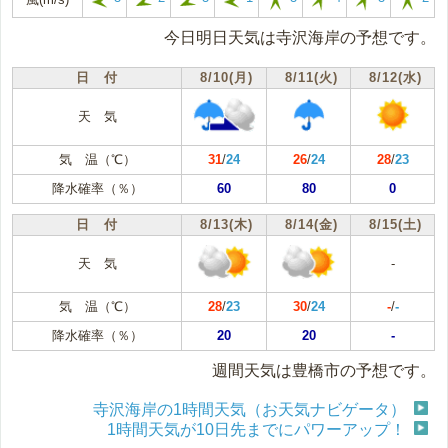
今日明日天気は寺沢海岸の予想です。
日 付
8/10(月)
8/11(火)
8/12(水)
天 気
気 温（℃）
31
/
24
26
/
24
28
/
23
降水確率（％）
60
80
0
日 付
8/13(木)
8/14(金)
8/15(土)
天 気
-
気 温（℃）
28
/
23
30
/
24
-
/
-
降水確率（％）
20
20
-
週間天気は豊橋市の予想です。
寺沢海岸の1時間天気（お天気ナビゲータ）
1時間天気が10日先までにパワーアップ！