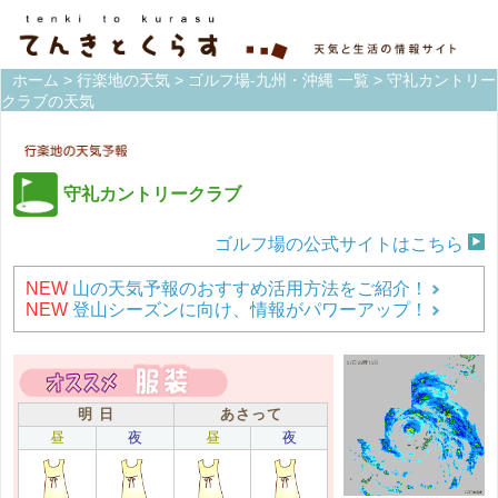
ホーム
>
行楽地の天気
>
ゴルフ場-九州・沖縄 一覧
> 守礼カントリー
クラブの天気
守礼カントリークラブ
ゴルフ場の公式サイトはこちら
NEW
山の天気予報のおすすめ活用方法をご紹介！
NEW
登山シーズンに向け、情報がパワーアップ！
明 日
あさって
昼
夜
昼
夜