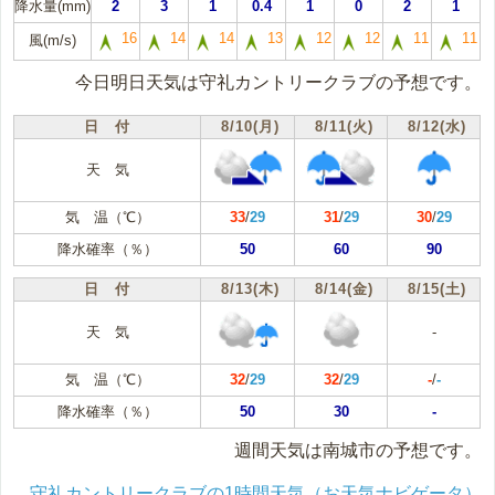
降水量(mm)
2
3
1
0.4
1
0
2
1
16
14
14
13
12
12
11
11
風(m/s)
今日明日天気は守礼カントリークラブの予想です。
日 付
8/10(月)
8/11(火)
8/12(水)
天 気
気 温（℃）
33
/
29
31
/
29
30
/
29
降水確率（％）
50
60
90
日 付
8/13(木)
8/14(金)
8/15(土)
天 気
-
気 温（℃）
32
/
29
32
/
29
-
/
-
降水確率（％）
50
30
-
週間天気は南城市の予想です。
守礼カントリークラブの1時間天気（お天気ナビゲータ）