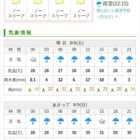
雨雲(22:15)
更に詳しい雨雲予想
ノー
ノー
ノー
ノー
スリーブ
スリーブ
スリーブ
スリーブ
（天なび）>
気象情報
明 日 8/8(土)
時 間
00
03
06
09
12
15
18
21
天 気
気温(℃)
28
28
27
28
28
28
28
28
降水量(mm)
0.1
4
12
6
17
10
5
3
19
22
21
21
21
21
20
18
風(m/s)
あさって 8/9(日)
時 間
00
03
06
09
12
15
18
21
天 気
気温(℃)
28
28
29
30
30
31
29
30