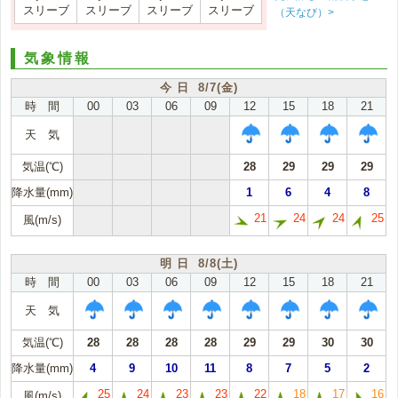
スリーブ
スリーブ
スリーブ
スリーブ
（天なび）>
気象情報
今 日 8/7(金)
時 間
00
03
06
09
12
15
18
21
天 気
気温(℃)
28
29
29
29
降水量(mm)
1
6
4
8
21
24
24
25
風(m/s)
明 日 8/8(土)
時 間
00
03
06
09
12
15
18
21
天 気
気温(℃)
28
28
28
28
29
29
30
30
降水量(mm)
4
9
10
11
8
7
5
2
25
24
23
23
22
18
17
16
風(m/s)