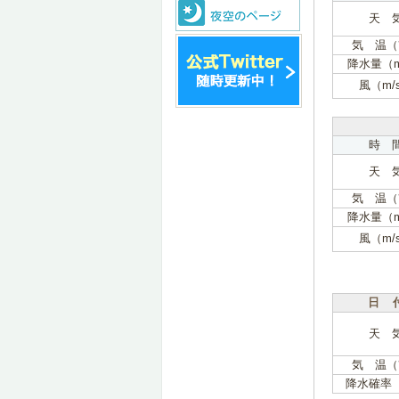
天 
気 温（
降水量（
風（m/
時 
天 
気 温（
降水量（
風（m/
日 
天 
気 温（
降水確率