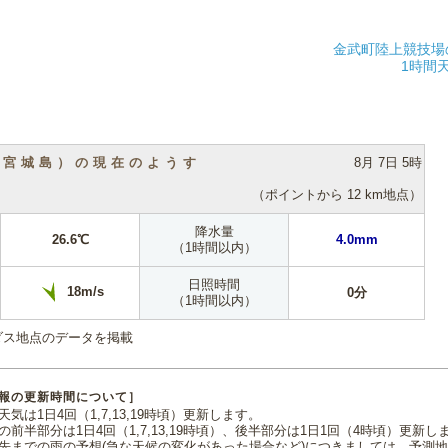
金武町陸上競技場
1時間
（宮城島）の現在のようす
8月 7日 5時
（ポイントから 12 km地点）
降水量
26.6℃
4.0mm
（1時間以内）
日照時間
18m/s
0分
（1時間以内）
ダス地点のデータを掲載
報の更新時間について］
気は1日4回（1,7,13,19時頃）更新します。
の前半部分は1日4回（1,7,13,19時頃）、後半部分は1日1回（4時頃）更新し
先までの雨の予想(急な天候の変化があった場合など)につきましては、予測