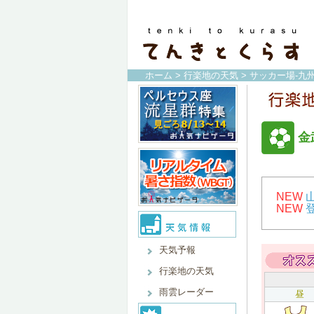
ホーム
>
行楽地の天気
>
サッカー場-九
金
NEW
NEW
天気予報
行楽地の天気
雨雲レーダー
昼