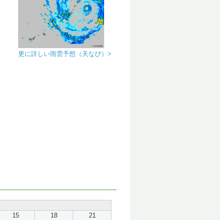
更に詳しい雨雲予想（天なび）>
15
18
21