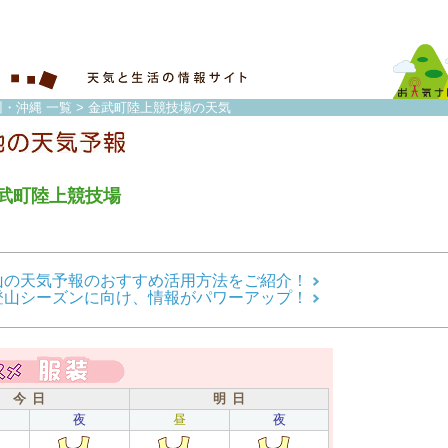
州・沖縄 一覧
> 金武町陸上競技場の天気
武町陸上競技場
山の天気予報のおすすめ活用方法をご紹介！
登山シーズンに向け、情報がパワーアップ！
今 日
明 日
夜
昼
夜