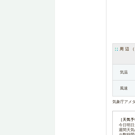
周辺
気温
風速
気象庁アメ
［天気予
今日明日天
週間天気
※数時間