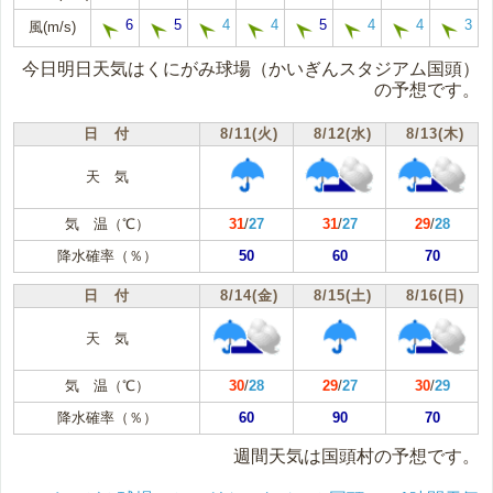
6
5
4
4
5
4
4
3
風(m/s)
今日明日天気はくにがみ球場（かいぎんスタジアム国頭）
の予想です。
日 付
8/11(火)
8/12(水)
8/13(木)
天 気
気 温（℃）
31
/
27
31
/
27
29
/
28
降水確率（％）
50
60
70
日 付
8/14(金)
8/15(土)
8/16(日)
天 気
気 温（℃）
30
/
28
29
/
27
30
/
29
降水確率（％）
60
90
70
週間天気は国頭村の予想です。