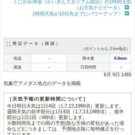
くにがみ球場（かいぎんスタジアム国頭）の1時間天気
（お天気ナビゲータ）
1時間天気が10日先までにパワーアップ！
周辺データ（国頭）
（ポイントから 2 km地点）
気温
-
降水量
0.0mm
風速
-
日照時間
-
8月 9日 14時
気象庁アメダス地点のデータを掲載
［天気予報の更新時間について］
今日明日天気は1日4回（1,7,13,19時頃）更新します。
週間天気の前半部分は1日4回（1,7,13,19時頃）、後半
部分は1日1回（4時頃）更新します。
※数時間先までの雨の予想(急な天候の変化があった場
合など)につきましては、予測地点毎に毎時修正を行っ
ております。