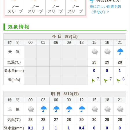
更に詳しい雨雲予想
ノー
ノー
ノー
ノー
スリーブ
スリーブ
スリーブ
スリーブ
（天なび）>
気象情報
今 日 8/9(日)
時 間
00
03
06
09
12
15
18
21
天 気
気温(℃)
29
29
28
降水量(mm)
0
0
1
7
7
6
風(m/s)
明 日 8/10(月)
時 間
00
03
06
09
12
15
18
21
天 気
気温(℃)
28
28
27
28
30
30
29
28
降水量(mm)
0.1
1
1
1
0.4
0
0
0