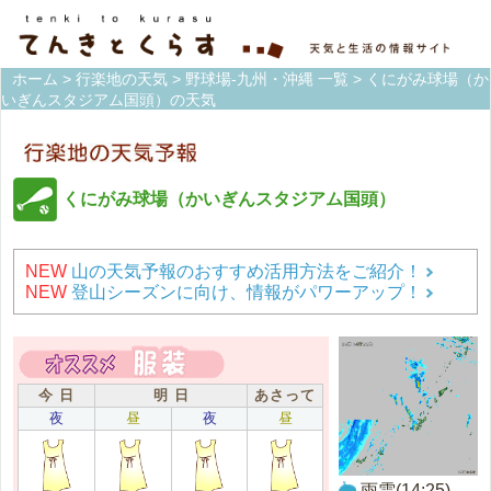
ホーム
>
行楽地の天気
>
野球場-九州・沖縄 一覧
> くにがみ球場（か
いぎんスタジアム国頭）の天気
くにがみ球場（かいぎんスタジアム国頭）
NEW
山の天気予報のおすすめ活用方法をご紹介！
NEW
登山シーズンに向け、情報がパワーアップ！
今 日
明 日
あさって
夜
昼
夜
昼
雨雲(14:25)