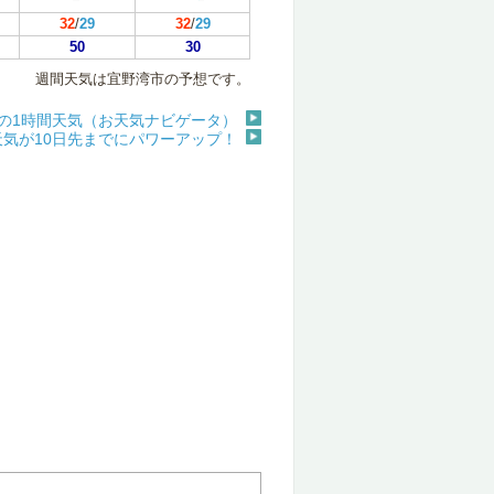
32
/
29
32
/
29
50
30
週間天気は宜野湾市の予想です。
)の1時間天気（お天気ナビゲータ）
天気が10日先までにパワーアップ！