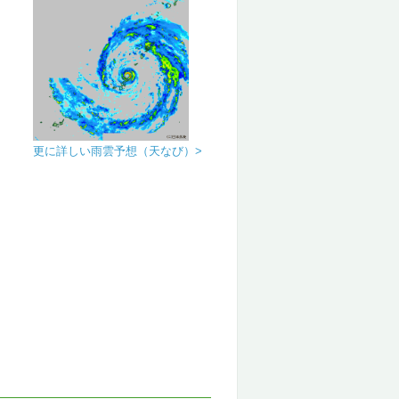
更に詳しい雨雲予想（天なび）>