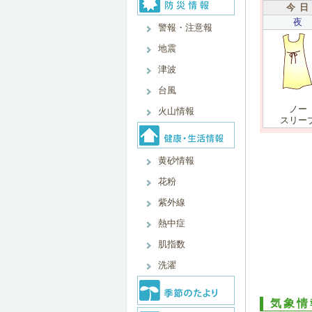
今 日
夜
警報・注意報
地震
津波
台風
ノー
火山情報
スリー
黄砂情報
花粉
紫外線
熱中症
肌指数
洗濯
気象情