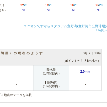
℃）
32
/
28
33
/
29
31
/
29
30
/
28
（％）
50
50
60
90
ユニオンですからスタジアム宜野湾(宜野湾市立野球場
1時間
（胡屋）の現在のようす
8月 7日 13時
（ポイントから 8 km地点）
降水量
-
2.0mm
（1時間以内）
日照時間
-
-
（1時間以内）
ダス地点のデータを掲載