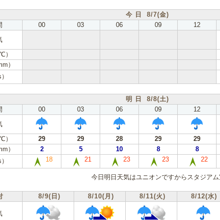
今 日 8/7(金)
間
00
03
06
09
12
気
℃）
mm）
s）
明 日 8/8(土)
間
00
03
06
09
12
気
℃）
29
29
28
29
29
mm）
2
5
10
8
8
18
21
23
23
22
s）
今日明日天気はユニオンですからスタジアム
付
8/9(日)
8/10(月)
8/11(火)
8/12(水)
気