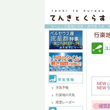
ホーム
>
行楽地の天気
>
野球場-九州・沖
ユ
NEW
天気予報
NEW
行楽地の天気
雨雲レーダー