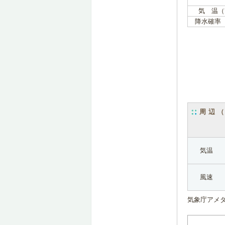
気 温（
降水確率
周辺
気温
風速
気象庁アメ