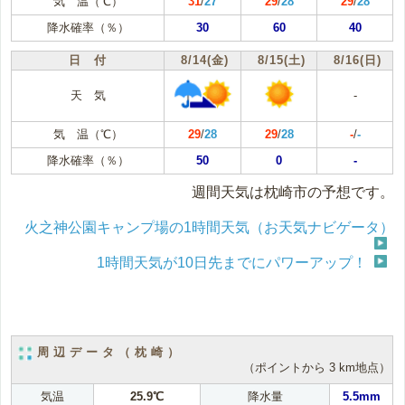
気 温（℃）
31
/
27
29
/
28
29
/
28
降水確率（％）
30
60
40
日 付
8/14(金)
8/15(土)
8/16(日)
天 気
-
気 温（℃）
29
/
28
29
/
28
-
/
-
降水確率（％）
50
0
-
週間天気は枕崎市の予想です。
火之神公園キャンプ場の1時間天気（お天気ナビゲータ）
1時間天気が10日先までにパワーアップ！
周辺データ（枕崎）
（ポイントから 3 km地点）
気温
25.9℃
降水量
5.5mm