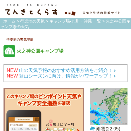
ホーム
>
行楽地の天気
>
キャンプ場-九州・沖縄 一覧
> 火之神公園キ
ャンプ場の天気
火之神公園キャンプ場
NEW
山の天気予報のおすすめ活用方法をご紹介！
NEW
登山シーズンに向け、情報がパワーアップ！
雨雲(22:05)