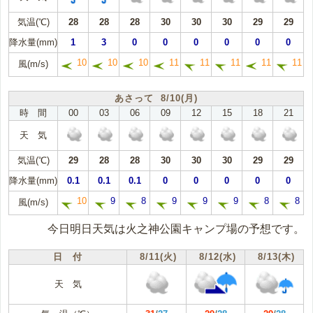
気温(℃)
28
28
28
30
30
30
29
29
降水量(mm)
1
3
0
0
0
0
0
0
10
10
10
11
11
11
11
11
風(m/s)
あさって 8/10(月)
時 間
00
03
06
09
12
15
18
21
天 気
気温(℃)
29
28
28
30
30
30
29
29
降水量(mm)
0.1
0.1
0.1
0
0
0
0
0
10
9
8
9
9
9
8
8
風(m/s)
今日明日天気は火之神公園キャンプ場の予想です。
日 付
8/11(火)
8/12(水)
8/13(木)
天 気