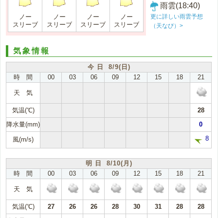
雨雲(18:40)
更に詳しい雨雲予想
ノー
ノー
ノー
ノー
スリーブ
スリーブ
スリーブ
スリーブ
（天なび）>
気象情報
今 日 8/9(日)
時 間
00
03
06
09
12
15
18
21
天 気
気温(℃)
28
降水量(mm)
0
8
風(m/s)
明 日 8/10(月)
時 間
00
03
06
09
12
15
18
21
天 気
気温(℃)
27
26
26
28
30
31
28
28