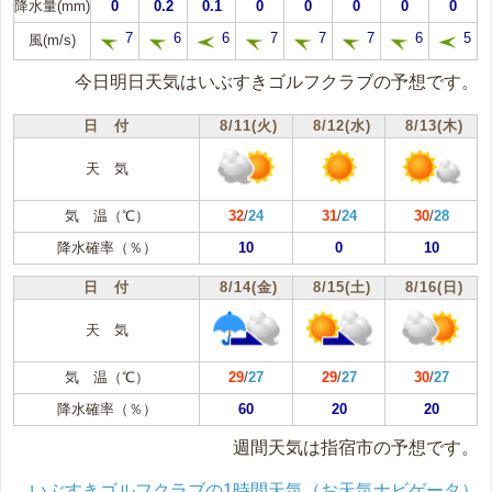
降水量(mm)
0
0.2
0.1
0
0
0
0
0
7
6
6
7
7
7
6
5
風(m/s)
今日明日天気はいぶすきゴルフクラブの予想です。
日 付
8/11(火)
8/12(水)
8/13(木)
天 気
気 温（℃）
32
/
24
31
/
24
30
/
28
降水確率（％）
10
0
10
日 付
8/14(金)
8/15(土)
8/16(日)
天 気
気 温（℃）
29
/
27
29
/
27
30
/
27
降水確率（％）
60
20
20
週間天気は指宿市の予想です。
いぶすきゴルフクラブの1時間天気（お天気ナビゲータ）