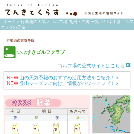
ホーム
>
行楽地の天気
>
ゴルフ場-九州・沖縄 一覧
> いぶすきゴルフ
クラブの天気
いぶすきゴルフクラブ
ゴルフ場の公式サイトはこちら
NEW
山の天気予報のおすすめ活用方法をご紹介！
NEW
登山シーズンに向け、情報がパワーアップ！
今 日
明 日
あさって
夜
昼
夜
昼