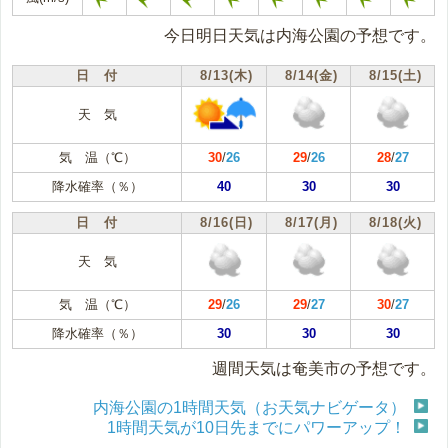
今日明日天気は内海公園の予想です。
日 付
8/13(木)
8/14(金)
8/15(土)
天 気
気 温（℃）
30
/
26
29
/
26
28
/
27
降水確率（％）
40
30
30
日 付
8/16(日)
8/17(月)
8/18(火)
天 気
気 温（℃）
29
/
26
29
/
27
30
/
27
降水確率（％）
30
30
30
週間天気は奄美市の予想です。
内海公園の1時間天気（お天気ナビゲータ）
1時間天気が10日先までにパワーアップ！