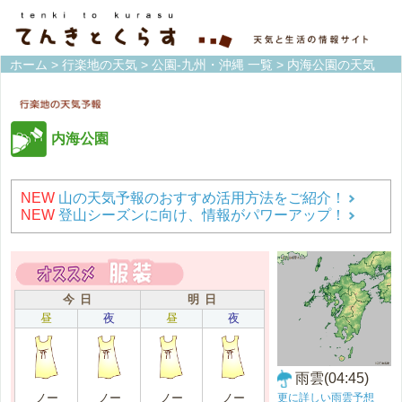
ホーム
>
行楽地の天気
>
公園-九州・沖縄 一覧
> 内海公園の天気
内海公園
NEW
山の天気予報のおすすめ活用方法をご紹介！
NEW
登山シーズンに向け、情報がパワーアップ！
今 日
明 日
昼
夜
昼
夜
雨雲(04:45)
更に詳しい雨雲予想
ノー
ノー
ノー
ノー