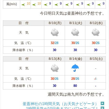
10
10
9
9
9
9
9
9
風(m/s)
今日明日天気は釜蓋神社の予想です。
日 付
8/10(月)
8/11(火)
8/12(水)
天 気
気 温（℃）
32
/
28
30
/
26
30
/
26
降水確率（％）
30
30
30
日 付
8/13(木)
8/14(金)
8/15(土)
天 気
-
気 温（℃）
30
/
26
28
/
26
-
/
-
降水確率（％）
30
80
-
週間天気は南九州市の予想です。
釜蓋神社の1時間天気（お天気ナビゲータ）
1時間天気が10日先までにパワーアップ！