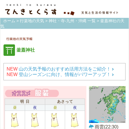
ホーム
>
行楽地の天気
>
神社・寺-九州・沖縄 一覧
> 釜蓋神社の天
気
釜蓋神社
NEW
山の天気予報のおすすめ活用方法をご紹介！
NEW
登山シーズンに向け、情報がパワーアップ！
明 日
あさって
昼
夜
昼
夜
雨雲(22:30)