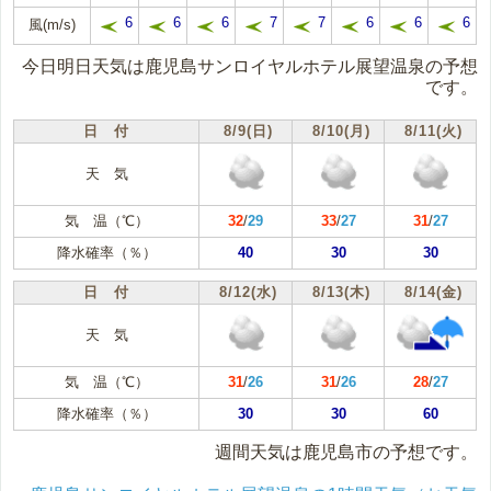
6
6
6
7
7
6
6
6
風(m/s)
今日明日天気は鹿児島サンロイヤルホテル展望温泉の予想
です。
日 付
8/9(日)
8/10(月)
8/11(火)
天 気
気 温（℃）
32
/
29
33
/
27
31
/
27
降水確率（％）
40
30
30
日 付
8/12(水)
8/13(木)
8/14(金)
天 気
気 温（℃）
31
/
26
31
/
26
28
/
27
降水確率（％）
30
30
60
週間天気は鹿児島市の予想です。