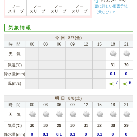
更に詳しい雨雲予想
ノー
ノー
ノー
ノー
スリーブ
スリーブ
スリーブ
スリーブ
（天なび）>
気象情報
今 日 8/7(金)
時 間
00
03
06
09
12
15
18
21
天 気
気温(℃)
31
30
降水量(mm)
0.1
0
7
6
風(m/s)
明 日 8/8(土)
時 間
00
03
06
09
12
15
18
21
天 気
気温(℃)
30
30
29
30
31
32
30
29
降水量(mm)
0
0.1
0.1
0.1
0
0.1
0
0