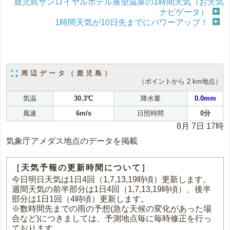
鹿児島サンロイヤルホテル展望温泉の1時間天気（お天気
ナビゲータ）
1時間天気が10日先までにパワーアップ！
周辺データ（鹿児島）
（ポイントから 2 km地点）
気温
30.3℃
降水量
0.0mm
風速
6m/s
日照時間
0分
8月 7日 17時
気象庁アメダス地点のデータを掲載
［天気予報の更新時間について］
今日明日天気は1日4回（1,7,13,19時頃）更新します。
週間天気の前半部分は1日4回（1,7,13,19時頃）、後半
部分は1日1回（4時頃）更新します。
※数時間先までの雨の予想(急な天候の変化があった場
合など)につきましては、予測地点毎に毎時修正を行っ
ております。