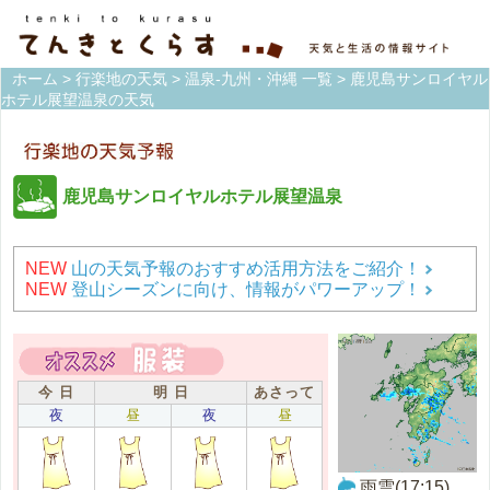
ホーム
>
行楽地の天気
>
温泉-九州・沖縄 一覧
> 鹿児島サンロイヤル
ホテル展望温泉の天気
鹿児島サンロイヤルホテル展望温泉
NEW
山の天気予報のおすすめ活用方法をご紹介！
NEW
登山シーズンに向け、情報がパワーアップ！
今 日
明 日
あさって
夜
昼
夜
昼
雨雲(17:15)