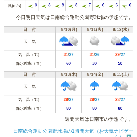
9
8
8
8
7
6
6
6
風(m/s)
今日明日天気は日南総合運動公園野球場の予想です。
日 付
8/10(月)
8/11(火)
8/12(水)
天 気
気 温（℃）
31
/
27
31
/
26
29
/
27
降水確率（％）
60
30
50
日 付
8/13(木)
8/14(金)
8/15(土)
天 気
気 温（℃）
28
/
27
28
/
27
28
/
27
降水確率（％）
80
80
80
週間天気は日南市の予想です。
日南総合運動公園野球場の1時間天気（お天気ナビゲー