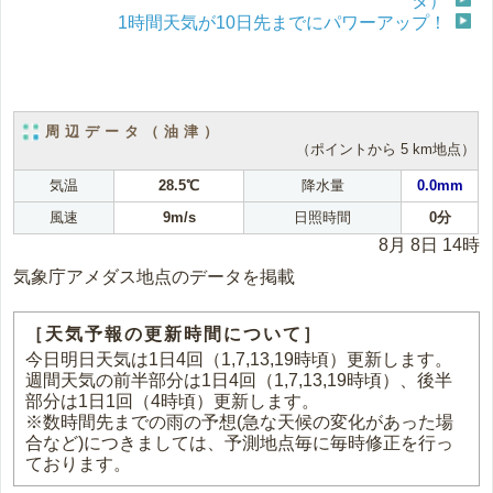
タ）
1時間天気が10日先までにパワーアップ！
周辺データ（油津）
（ポイントから 5 km地点）
気温
28.5℃
降水量
0.0mm
風速
9m/s
日照時間
0分
8月 8日 14時
気象庁アメダス地点のデータを掲載
［天気予報の更新時間について］
今日明日天気は1日4回（1,7,13,19時頃）更新します。
週間天気の前半部分は1日4回（1,7,13,19時頃）、後半
部分は1日1回（4時頃）更新します。
※数時間先までの雨の予想(急な天候の変化があった場
合など)につきましては、予測地点毎に毎時修正を行っ
ております。