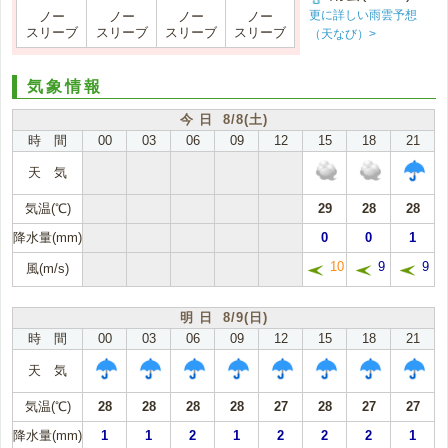
更に詳しい雨雲予想
ノー
ノー
ノー
ノー
スリーブ
スリーブ
スリーブ
スリーブ
（天なび）>
気象情報
今 日 8/8(土)
時 間
00
03
06
09
12
15
18
21
天 気
気温(℃)
29
28
28
降水量(mm)
0
0
1
10
9
9
風(m/s)
明 日 8/9(日)
時 間
00
03
06
09
12
15
18
21
天 気
気温(℃)
28
28
28
28
27
28
27
27
降水量(mm)
1
1
2
1
2
2
2
1