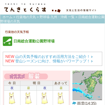
ホーム
>
行楽地の天気
>
野球場-九州・沖縄 一覧
> 日南総合運動公園
野球場の天気
日南総合運動公園野球場
NEW
山の天気予報のおすすめ活用方法をご紹介！
NEW
登山シーズンに向け、情報がパワーアップ！
今 日
明 日
あさって
夜
昼
夜
昼
雨雲(14:35)