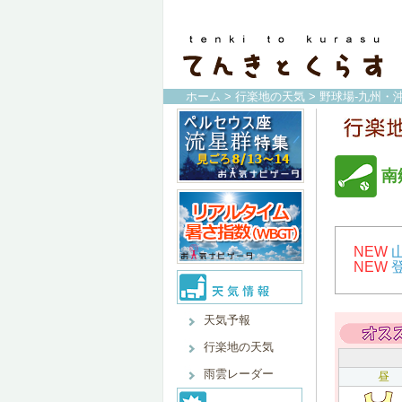
ホーム
>
行楽地の天気
>
野球場-九州・沖
南
NEW
NEW
天気予報
行楽地の天気
雨雲レーダー
昼