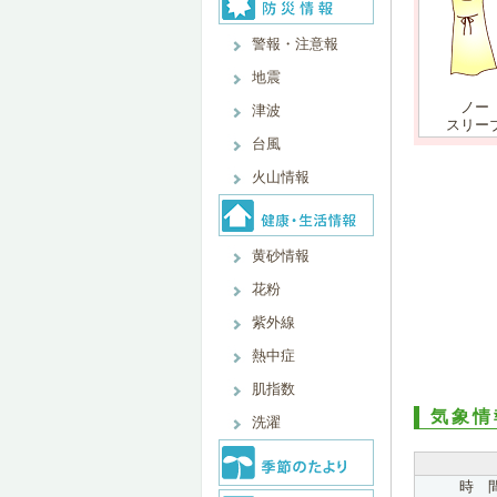
警報・注意報
地震
ノー
津波
スリー
台風
火山情報
黄砂情報
花粉
紫外線
熱中症
肌指数
気象情
洗濯
時 