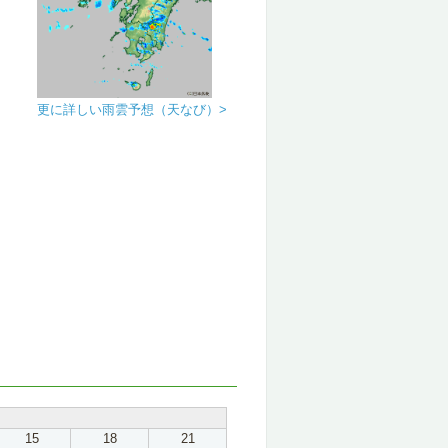
更に詳しい雨雲予想（天なび）>
15
18
21