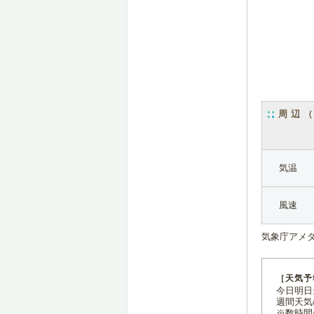
周辺
気温
風速
気象庁アメ
［天気予
今日明日天
週間天気
※数時間