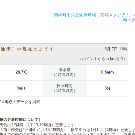
南郷町中央公園野球場（南郷スタジアム）
1時間
（油津）の現在のようす
8月 7日 11時
（ポイントから 5 km地点）
降水量
28.7℃
0.5mm
（1時間以内）
日照時間
9m/s
3分
（1時間以内）
ダス地点のデータを掲載
報の更新時間について］
気は1日4回（1,7,13,19時頃）更新します。
の前半部分は1日4回（1,7,13,19時頃）、後半部分は1日1回（4時頃）更新し
先までの雨の予想(急な天候の変化があった場合など)につきましては、予測