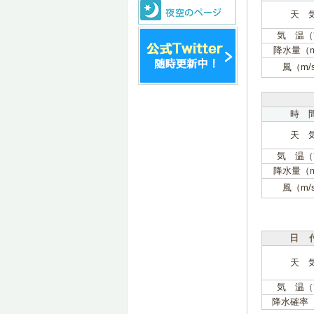
天 
気 温（
降水量（
風（m/
時 
天 
気 温（
降水量（
風（m/
日 
天 
気 温（
降水確率