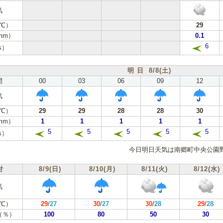
気
℃）
29
mm）
0.1
6
s）
明 日 8/8(土)
間
00
03
06
09
12
気
℃）
29
29
28
28
30
mm）
1
1
1
1
1
5
5
5
5
5
s）
今日明日天気は南郷町中央公園
付
8/9(日)
8/10(月)
8/11(火)
8/12(水)
気
℃）
29
/
27
30
/
27
30
/
28
29
/
28
（％）
100
80
50
30