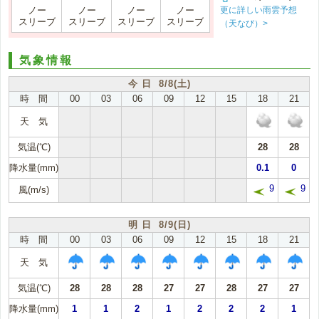
更に詳しい雨雲予想
ノー
ノー
ノー
ノー
スリーブ
スリーブ
スリーブ
スリーブ
（天なび）>
気象情報
今 日 8/8(土)
時 間
00
03
06
09
12
15
18
21
天 気
気温(℃)
28
28
降水量(mm)
0.1
0
9
9
風(m/s)
明 日 8/9(日)
時 間
00
03
06
09
12
15
18
21
天 気
気温(℃)
28
28
28
27
27
28
27
27
降水量(mm)
1
1
2
1
2
2
2
1