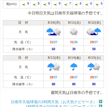
9
8
8
8
7
6
6
6
風(m/s)
今日明日天気は日南市天福球場の予想です。
日 付
8/10(月)
8/11(火)
8/12(水)
天 気
気 温（℃）
31
/
27
31
/
26
29
/
27
降水確率（％）
60
30
50
日 付
8/13(木)
8/14(金)
8/15(土)
天 気
気 温（℃）
28
/
27
28
/
27
28
/
27
降水確率（％）
80
80
80
週間天気は日南市の予想です。
日南市天福球場の1時間天気（お天気ナビゲータ）
1時間天気が10日先までにパワーアップ！