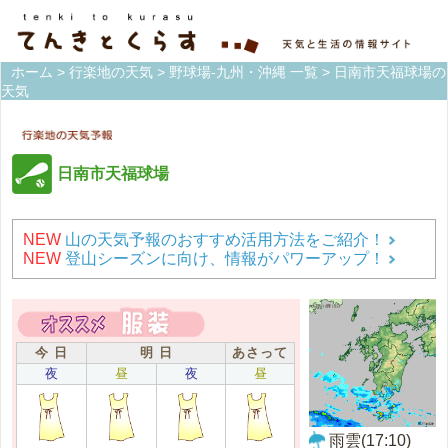
ホーム
>
行楽地の天気
>
野球場-九州・沖縄 一覧
> 日南市天福球場の
天気
日南市天福球場
NEW
山の天気予報のおすすめ活用方法をご紹介！
NEW
登山シーズンに向け、情報がパワーアップ！
今 日
明 日
あさって
夜
昼
夜
昼
雨雲(17:10)