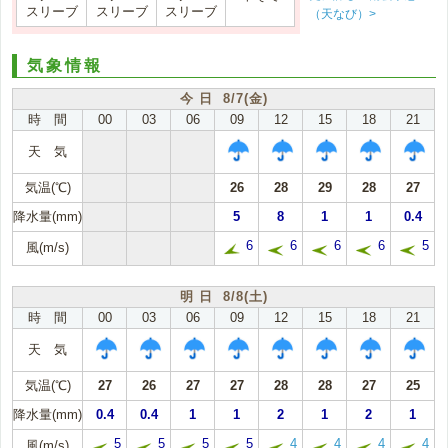
スリーブ
スリーブ
スリーブ
（天なび）>
気象情報
今 日 8/7(金)
時 間
00
03
06
09
12
15
18
21
天 気
気温(℃)
26
28
29
28
27
降水量(mm)
5
8
1
1
0.4
6
6
6
6
5
風(m/s)
明 日 8/8(土)
時 間
00
03
06
09
12
15
18
21
天 気
気温(℃)
27
26
27
27
28
28
27
25
降水量(mm)
0.4
0.4
1
1
2
1
2
1
5
5
5
5
4
4
4
4
風(m/s)