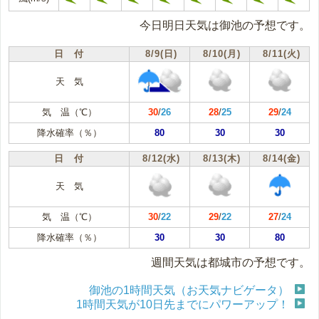
今日明日天気は御池の予想です。
日 付
8/9(日)
8/10(月)
8/11(火)
天 気
気 温（℃）
30
/
26
28
/
25
29
/
24
降水確率（％）
80
30
30
日 付
8/12(水)
8/13(木)
8/14(金)
天 気
気 温（℃）
30
/
22
29
/
22
27
/
24
降水確率（％）
30
30
80
週間天気は都城市の予想です。
御池の1時間天気（お天気ナビゲータ）
1時間天気が10日先までにパワーアップ！