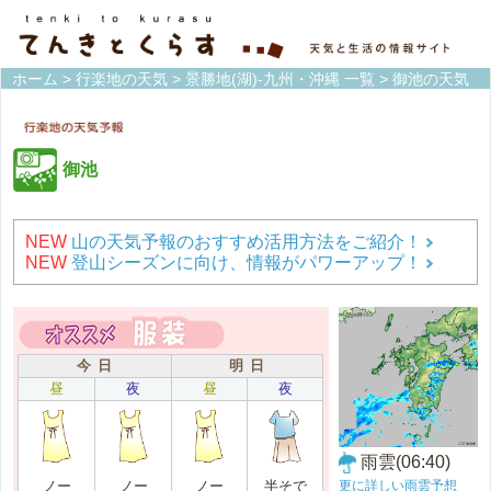
ホーム
>
行楽地の天気
>
景勝地(湖)-九州・沖縄 一覧
> 御池の天気
御池
NEW
山の天気予報のおすすめ活用方法をご紹介！
NEW
登山シーズンに向け、情報がパワーアップ！
今 日
明 日
昼
夜
昼
夜
雨雲(06:40)
更に詳しい雨雲予想
ノー
ノー
ノー
半そで