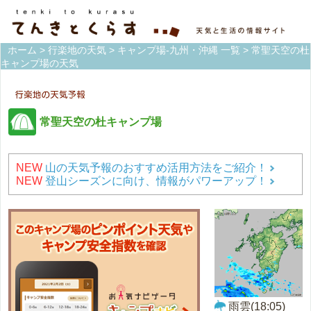
ホーム
>
行楽地の天気
>
キャンプ場-九州・沖縄 一覧
> 常聖天空の杜
キャンプ場の天気
常聖天空の杜キャンプ場
NEW
山の天気予報のおすすめ活用方法をご紹介！
NEW
登山シーズンに向け、情報がパワーアップ！
雨雲(18:05)