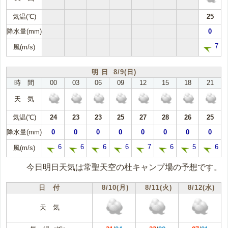
気温(℃)
25
降水量(mm)
0
7
風(m/s)
明 日 8/9(日)
時 間
00
03
06
09
12
15
18
21
天 気
気温(℃)
24
23
23
25
27
28
26
25
降水量(mm)
0
0
0
0
0
0
0
0
6
6
6
6
7
6
5
6
風(m/s)
今日明日天気は常聖天空の杜キャンプ場の予想です。
日 付
8/10(月)
8/11(火)
8/12(水)
天 気