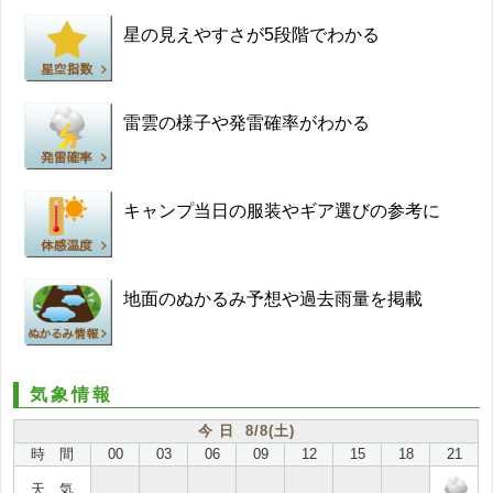
星の見えやすさが5段階でわかる
雷雲の様子や発雷確率がわかる
キャンプ当日の服装やギア選びの参考に
地面のぬかるみ予想や過去雨量を掲載
気象情報
今 日 8/8(土)
時 間
00
03
06
09
12
15
18
21
天 気