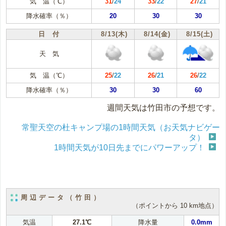
気 温（℃）
31
/
24
33
/
22
27
/
21
降水確率（％）
20
30
30
日 付
8/13(木)
8/14(金)
8/15(土)
天 気
気 温（℃）
25
/
22
26
/
21
26
/
22
降水確率（％）
30
30
60
週間天気は竹田市の予想です。
常聖天空の杜キャンプ場の1時間天気（お天気ナビゲー
タ）
1時間天気が10日先までにパワーアップ！
周辺データ（竹田）
（ポイントから 10 km地点）
気温
27.1℃
降水量
0.0mm