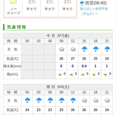
雨雲(06:40)
更に詳しい雨雲予想
ノー
半そで
半そで
半そで
スリーブ
（天なび）>
気象情報
今 日 8/7(金)
時 間
00
03
06
09
12
15
18
21
天 気
気温(℃)
26
27
26
25
24
降水量(mm)
0
0
0.4
1
1
6
6
6
6
6
風(m/s)
明 日 8/8(土)
時 間
00
03
06
09
12
15
18
21
天 気
気温(℃)
24
23
23
25
26
26
26
24