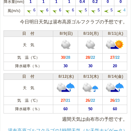
降水量(mm)
1
1
1
1
0.4
0.2
0
0
6
6
6
6
5
5
5
4
風(m/s)
今日明日天気は湯布高原ゴルフクラブの予想です。
日 付
8/9(日)
8/10(月)
8/11(火)
天 気
気 温（℃）
30
/
28
28
/
22
27
/
22
降水確率（％）
30
30
20
日 付
8/12(水)
8/13(木)
8/14(金)
天 気
気 温（℃）
27
/
21
26
/
22
26
/
23
降水確率（％）
60
50
60
週間天気は由布市の予想です。
湯布高原ゴルフクラブの1時間天気（お天気ナビゲータ）