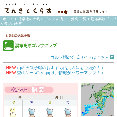
ホーム
>
行楽地の天気
>
ゴルフ場-九州・沖縄 一覧
> 湯布高原ゴルフ
クラブの天気
湯布高原ゴルフクラブ
ゴルフ場の公式サイトはこちら
NEW
山の天気予報のおすすめ活用方法をご紹介！
NEW
登山シーズンに向け、情報がパワーアップ！
今 日
明 日
昼
夜
昼
夜