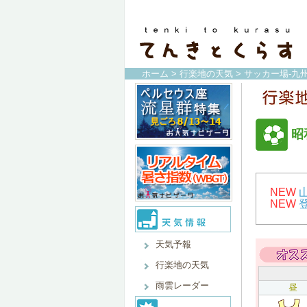
ホーム
>
行楽地の天気
>
サッカー場-九
昭
NEW
NEW
天気予報
行楽地の天気
雨雲レーダー
昼