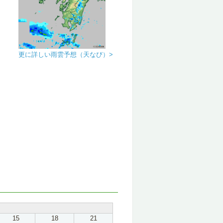
更に詳しい雨雲予想（天なび）>
15
18
21