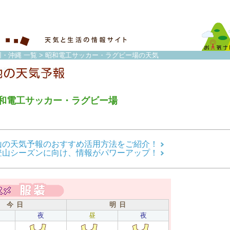
州・沖縄 一覧
> 昭和電工サッカー・ラグビー場の天気
和電工サッカー・ラグビー場
山の天気予報のおすすめ活用方法をご紹介！
登山シーズンに向け、情報がパワーアップ！
今 日
明 日
夜
昼
夜