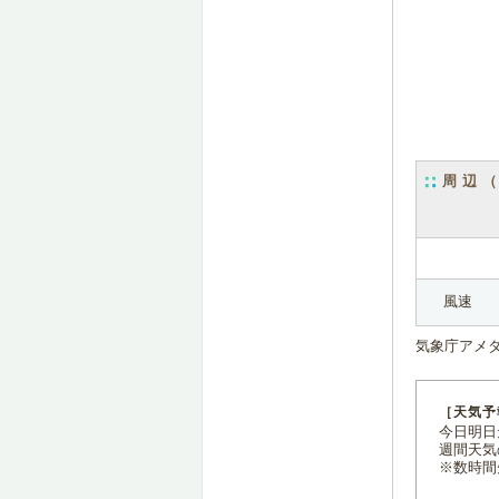
周辺
風速
気象庁アメ
［天気予
今日明日天
週間天気
※数時間