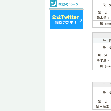
天 
気 温（
降水量（
風（m/
時 
天 
気 温（
降水量（
風（m/
日 
天 
気 温（
降水確率