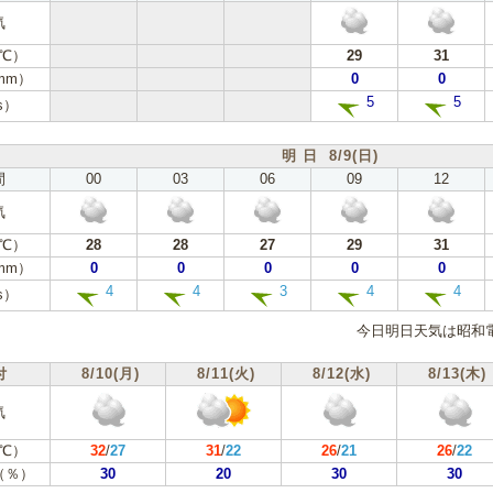
気
℃）
29
31
mm）
0
0
5
5
s）
明 日 8/9(日)
間
00
03
06
09
12
気
℃）
28
28
27
29
31
mm）
0
0
0
0
0
4
4
3
4
4
s）
今日明日天気は昭和
付
8/10(月)
8/11(火)
8/12(水)
8/13(木)
気
℃）
32
/
27
31
/
22
26
/
21
26
/
22
（％）
30
20
30
30