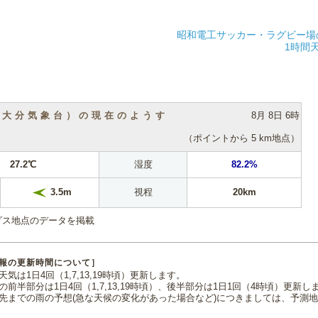
昭和電工サッカー・ラグビー場
1時間
（大分気象台）の現在のようす
8月 8日 6時
（ポイントから 5 km地点）
27.2℃
湿度
82.2%
視程
20km
3.5m
ダス地点のデータを掲載
報の更新時間について］
気は1日4回（1,7,13,19時頃）更新します。
の前半部分は1日4回（1,7,13,19時頃）、後半部分は1日1回（4時頃）更新し
先までの雨の予想(急な天候の変化があった場合など)につきましては、予測