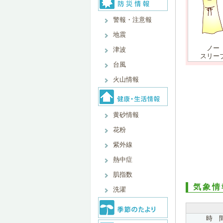
警報・注意報
地震
ノー
津波
スリー
台風
火山情報
黄砂情報
花粉
紫外線
熱中症
肌指数
気象情
洗濯
時 