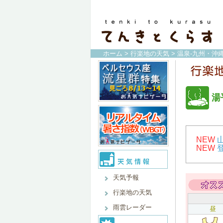
ホーム
>
行楽地の天気
>
温泉-九州・沖縄
湯
NEW
NEW
天気予報
行楽地の天気
雨雲レーダー
昼