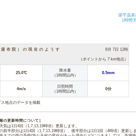
湯平温泉
1時間
（湯布院）の現在のようす
8月 7日 12時
（ポイントから 7 km地点）
降水量
25.0℃
0.5mm
（1時間以内）
日照時間
4m/s
0分
（1時間以内）
ダス地点のデータを掲載
報の更新時間について］
気は1日4回（1,7,13,19時頃）更新します。
の前半部分は1日4回（1,7,13,19時頃）、後半部分は1日1回（4時頃）更新し
先までの雨の予想(急な天候の変化があった場合など)につきましては、予測