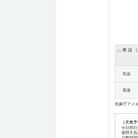
周辺
気温
風速
気象庁アメ
［天気予
今日明日天
週間天気
※数時間