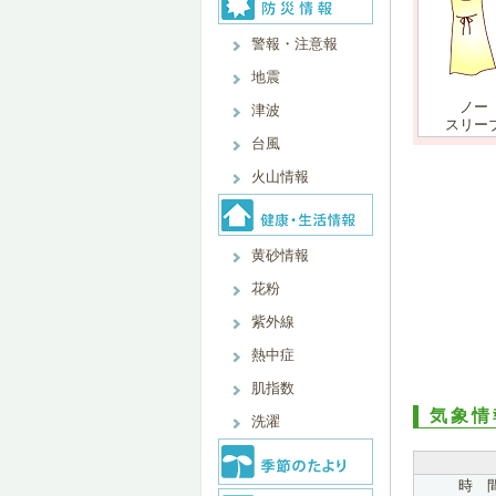
警報・注意報
地震
ノー
津波
スリー
台風
火山情報
黄砂情報
花粉
紫外線
熱中症
肌指数
気象情
洗濯
時 