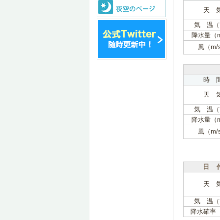
天 
気 温（
降水量（
風（m/
時 
天 
気 温（
降水量（
風（m/
日 
天 
気 温（
降水確率