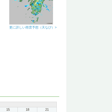
更に詳しい雨雲予想（天なび）>
15
18
21