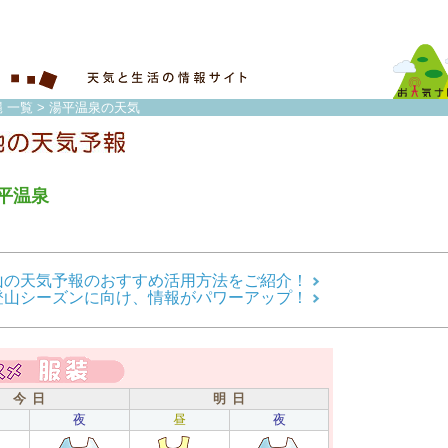
 一覧
> 湯平温泉の天気
平温泉
山の天気予報のおすすめ活用方法をご紹介！
登山シーズンに向け、情報がパワーアップ！
今 日
明 日
夜
昼
夜