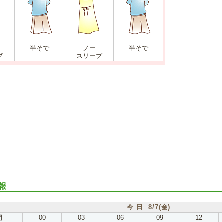
半そで
ノー
半そで
ブ
スリーブ
報
今 日 8/7(金)
間
00
03
06
09
12