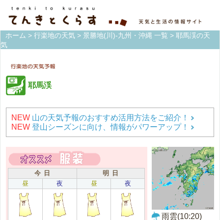
ホーム
>
行楽地の天気
>
景勝地(川)-九州・沖縄 一覧
> 耶馬渓の天
気
耶馬渓
NEW
山の天気予報のおすすめ活用方法をご紹介！
NEW
登山シーズンに向け、情報がパワーアップ！
今 日
明 日
昼
夜
昼
夜
雨雲(10:20)