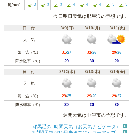
3
3
3
4
4
4
3
3
風(m/s)
今日明日天気は耶馬渓の予想です。
日 付
8/9(日)
8/10(月)
8/11(火)
天 気
気 温（℃）
31
/
27
31
/
26
29
/
26
降水確率（％）
20
30
20
日 付
8/12(水)
8/13(木)
8/14(金)
天 気
気 温（℃）
29
/
25
29
/
26
29
/
27
降水確率（％）
30
30
30
週間天気は中津市の予想です。
耶馬渓の1時間天気（お天気ナビゲータ）
1時間天気が10日先までにパワーアップ！