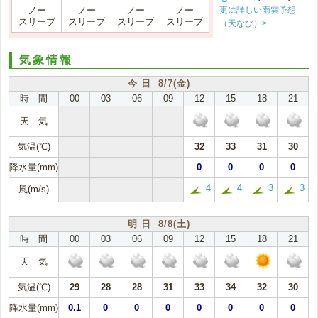
更に詳しい雨雲予想
ノー
ノー
ノー
ノー
スリーブ
スリーブ
スリーブ
スリーブ
（天なび）>
気象情報
今 日 8/7(金)
時 間
00
03
06
09
12
15
18
21
天 気
気温(℃)
32
33
31
30
降水量(mm)
0
0
0
0
4
4
3
3
風(m/s)
明 日 8/8(土)
時 間
00
03
06
09
12
15
18
21
天 気
気温(℃)
29
28
28
31
33
34
32
30
降水量(mm)
0.1
0
0
0
0
0
0
0