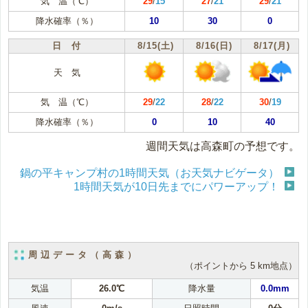
気 温（℃）
29
/
15
27
/
21
29
/
21
降水確率（％）
10
30
0
日 付
8/15(土)
8/16(日)
8/17(月)
天 気
気 温（℃）
29
/
22
28
/
22
30
/
19
降水確率（％）
0
10
40
週間天気は高森町の予想です。
鍋の平キャンプ村の1時間天気（お天気ナビゲータ）
1時間天気が10日先までにパワーアップ！
周辺データ（高森）
（ポイントから 5 km地点）
気温
26.0℃
降水量
0.0mm