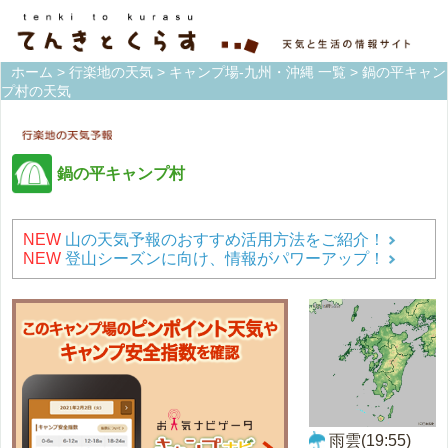
ホーム
>
行楽地の天気
>
キャンプ場-九州・沖縄 一覧
> 鍋の平キャン
プ村の天気
鍋の平キャンプ村
NEW
山の天気予報のおすすめ活用方法をご紹介！
NEW
登山シーズンに向け、情報がパワーアップ！
雨雲(19:55)