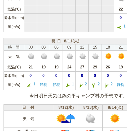
気温(℃)
22
降水量(mm)
0
1
風(m/s)
明 日 8/11(火)
時 間
00
03
06
09
12
15
18
21
天 気
気温(℃)
21
19
19
24
27
29
26
19
降水量(mm)
0
0
0
0
0
0
0
0
1
1
2
2
2
風(m/s)
静穏
静穏
静穏
今日明日天気は鍋の平キャンプ村の予想です。
日 付
8/12(水)
8/13(木)
8/14(金)
天 気