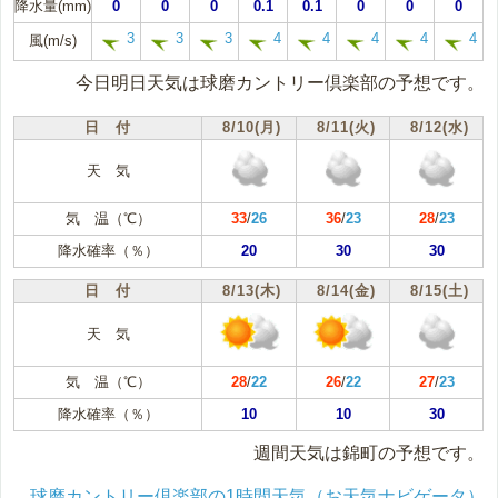
降水量(mm)
0
0
0
0.1
0.1
0
0
0
3
3
3
4
4
4
4
4
風(m/s)
今日明日天気は球磨カントリー倶楽部の予想です。
日 付
8/10(月)
8/11(火)
8/12(水)
天 気
気 温（℃）
33
/
26
36
/
23
28
/
23
降水確率（％）
20
30
30
日 付
8/13(木)
8/14(金)
8/15(土)
天 気
気 温（℃）
28
/
22
26
/
22
27
/
23
降水確率（％）
10
10
30
週間天気は錦町の予想です。
球磨カントリー倶楽部の1時間天気（お天気ナビゲータ）