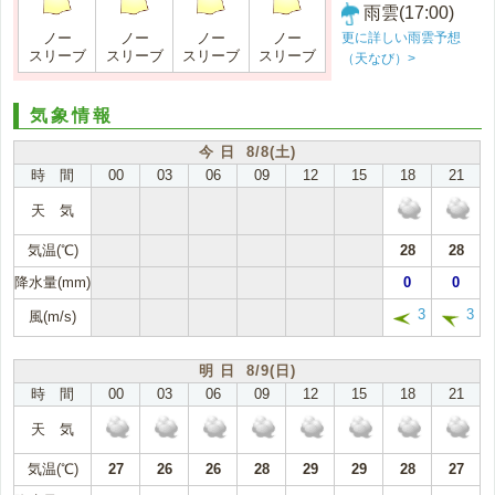
雨雲(17:00)
更に詳しい雨雲予想
ノー
ノー
ノー
ノー
スリーブ
スリーブ
スリーブ
スリーブ
（天なび）>
気象情報
今 日 8/8(土)
時 間
00
03
06
09
12
15
18
21
天 気
気温(℃)
28
28
降水量(mm)
0
0
3
3
風(m/s)
明 日 8/9(日)
時 間
00
03
06
09
12
15
18
21
天 気
気温(℃)
27
26
26
28
29
29
28
27