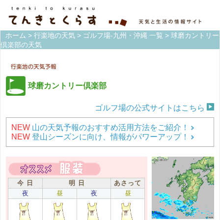
ホーム
>
行楽地の天気
>
ゴルフ場-九州・沖縄 一覧
> 球磨カントリー
倶楽部の天気
球磨カントリー倶楽部
ゴルフ場の公式サイトはこちら
NEW
山の天気予報のおすすめ活用方法をご紹介！
NEW
登山シーズンに向け、情報がパワーアップ！
今 日
明 日
あさって
夜
昼
夜
昼