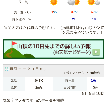
天 気
気 温（℃）
31
/
27
31
/
27
32
/
27
降水確率（％）
0
20
10
週間天気は八代市の予想です。
（掲載市町村は山頂の位置
を元に定めています。）
周辺データ（甲佐）
（ポイントから 14 km地点）
気温
30.9℃
降水量
0.0mm
風速
2m/s
日照時間
5分
8月 9日 10時
気象庁アメダス地点のデータを掲載