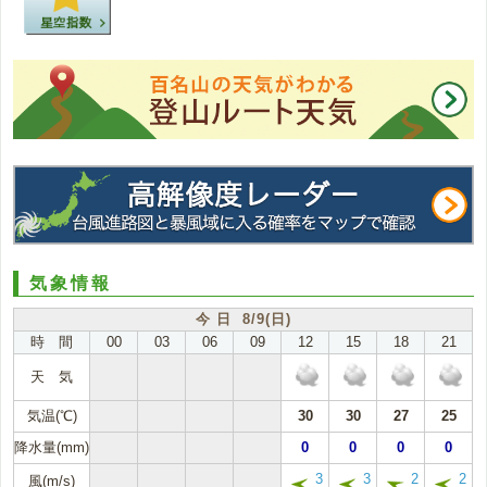
気象情報
今 日 8/9(日)
時 間
00
03
06
09
12
15
18
21
天 気
気温(℃)
30
30
27
25
降水量(mm)
0
0
0
0
3
3
2
2
風(m/s)