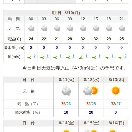
明 日 8/10(月)
時 間
00
03
06
09
12
15
18
21
天 気
気温(℃)
24
22
21
28
32
32
29
25
降水量(mm)
0
0
0
0
0
0
0
0
2
1
1
1
1
1
1
2
風(m/s)
今日明日天気は寺原山（479m付近）の予想です。
日 付
8/11(火)
8/12(水)
8/13(木)
天 気
気 温（℃）
35
/
26
32
/
25
32
/
27
降水確率（％）
10
20
0
日 付
8/14(金)
8/15(土)
8/16(日)