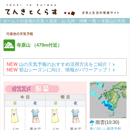
ホーム
>
行楽地の天気
>
高原・山-九州・沖縄 一覧
> 寺原山の天気
寺原山
（479m付近）
NEW
山の天気予報のおすすめ活用方法をご紹介！
NEW
登山シーズンに向け、情報がパワーアップ！
今 日
明 日
昼
夜
昼
夜
雨雲(10:30)
更に詳しい雨雲予想
ノー
半そで
ノー
半そで