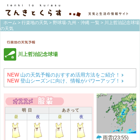
ホーム
>
行楽地の天気
>
野球場-九州・沖縄 一覧
> 川上哲治記念球場
の天気
川上哲治記念球場
NEW
山の天気予報のおすすめ活用方法をご紹介！
NEW
登山シーズンに向け、情報がパワーアップ！
明 日
あさって
昼
夜
昼
夜
雨雲(23:55)