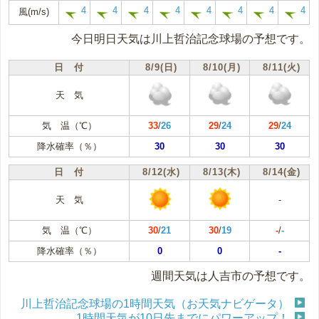
4
4
4
4
4
4
4
4
風(m/s)
今日明日天気は川上哲治記念球場の予想です。
日 付
8/9(日)
8/10(月)
8/11(火)
天 気
気 温（℃）
33
/
26
29
/
24
29
/
24
降水確率（％）
30
30
30
日 付
8/12(水)
8/13(木)
8/14(金)
天 気
-
気 温（℃）
30
/
21
30
/
19
-
/
-
降水確率（％）
0
0
-
週間天気は人吉市の予想です。
川上哲治記念球場の1時間天気（お天気ナビゲータ）
1時間天気が10日先までにパワーアップ！