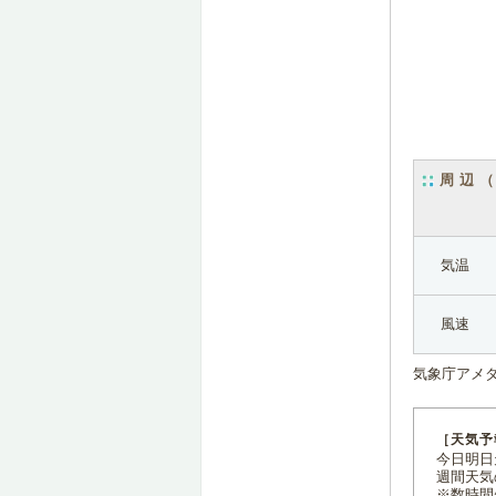
周辺
気温
風速
気象庁アメ
［天気予
今日明日天
週間天気
※数時間