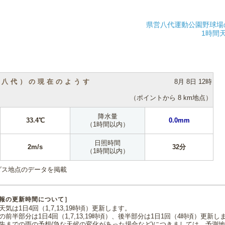
県営八代運動公園野球場
1時間
（八代）の現在のようす
8月 8日 12時
（ポイントから 8 km地点）
降水量
33.4℃
0.0mm
（1時間以内）
日照時間
2m/s
32分
（1時間以内）
ダス地点のデータを掲載
報の更新時間について］
気は1日4回（1,7,13,19時頃）更新します。
の前半部分は1日4回（1,7,13,19時頃）、後半部分は1日1回（4時頃）更新し
先までの雨の予想(急な天候の変化があった場合など)につきましては、予測