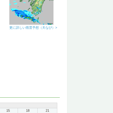
更に詳しい雨雲予想（天なび）>
15
18
21