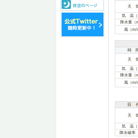
天 
気 温（
降水量（
風（m/
時 
天 
気 温（
降水量（
風（m/
日 
天 
気 温（
降水確率