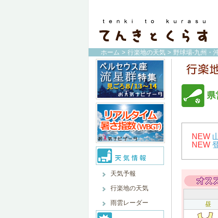
ホーム
>
行楽地の天気
>
野球場-九州・沖
県
NEW
NEW
天気予報
行楽地の天気
雨雲レーダー
昼