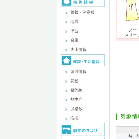
警報・注意報
地震
ノー
津波
スリー
台風
火山情報
黄砂情報
花粉
紫外線
熱中症
肌指数
気象情
洗濯
時 