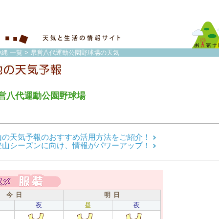
縄 一覧
> 県営八代運動公園野球場の天気
営八代運動公園野球場
山の天気予報のおすすめ活用方法をご紹介！
登山シーズンに向け、情報がパワーアップ！
今 日
明 日
夜
昼
夜