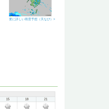
更に詳しい雨雲予想（天なび）>
15
18
21