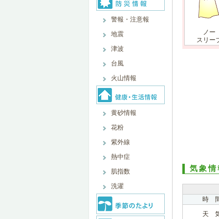
警報・注意報
ノー
地震
スリー
津波
台風
火山情報
黄砂情報
花粉
紫外線
熱中症
気象情
肌指数
洗濯
時 
天 