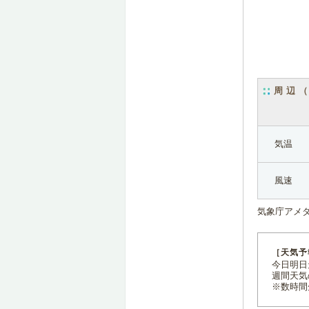
周辺
気温
風速
気象庁アメ
［天気予
今日明日天
週間天気
※数時間