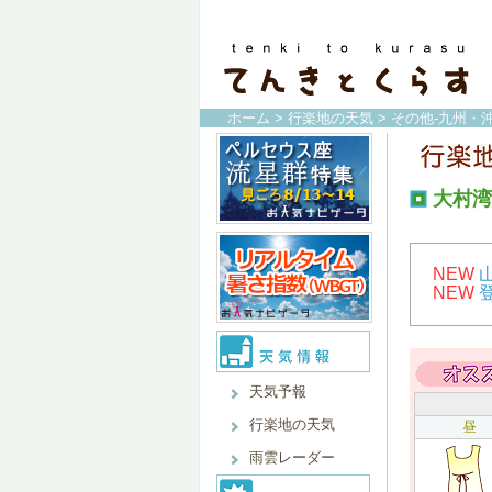
ホーム
>
行楽地の天気
>
その他-九州・沖
大村湾
NEW
NEW
天気予報
行楽地の天気
昼
雨雲レーダー